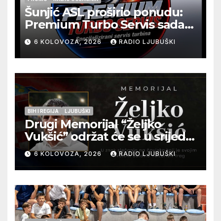
Šunjić ASL proširio ponudu:
Premium Turbo Servis sada
na jednoj adresi u Ljubuškom
6 KOLOVOZA, 2026
RADIO LJUBUŠKI
BIH I REGIJA
LJUBUŠKI
Drugi Memorijal “Željko
Vukšić” održat će se u srijedu
12. kolovoza u Otoku
6 KOLOVOZA, 2026
RADIO LJUBUŠKI