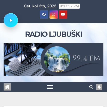
Skip
Čet. kol 6th, 2026
8:37:53 PM
to
content
RADIO LJUBUŠKI