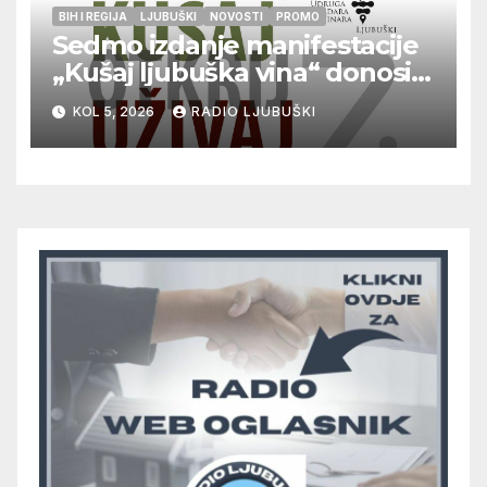
BIH I REGIJA
LJUBUŠKI
NOVOSTI
PROMO
Sedmo izdanje manifestacije
„Kušaj ljubuška vina“ donosi
vrhunska vina, gastronomiju i
KOL 5, 2026
RADIO LJUBUŠKI
glazbu