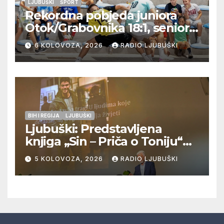
LJUBUŠKI
ŠPORT
Rekordna pobjeda juniora
Otok/Grabovnika 18:1, seniori
Pregrađa u četvrtfinalu,
6 KOLOVOZA, 2026
RADIO LJUBUŠKI
Veljaci i Cerno/Crnopod u
doigravanju, Grljevići završili
natjecanje
BIH I REGIJA
LJUBUŠKI
Ljubuški: Predstavljena
knjiga „Sin – Priča o Toniju“
dr. sc. Zdenka Hercega
5 KOLOVOZA, 2026
RADIO LJUBUŠKI