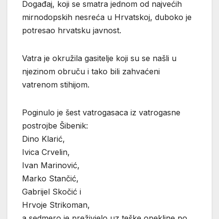
Događaj, koji se smatra jednom od najvećih
mirnodopskih nesreća u Hrvatskoj, duboko je
potresao hrvatsku javnost.
Vatra je okružila gasitelje koji su se našli u
njezinom obruču i tako bili zahvaćeni
vatrenom stihijom.
Poginulo je šest vatrogasaca iz vatrogasne
postrojbe Šibenik:
Dino Klarić,
Ivica Crvelin,
Ivan Marinović,
Marko Stančić,
Gabrijel Skočić i
Hrvoje Strikoman,
a sedmero je preživjelo uz teške opekline po