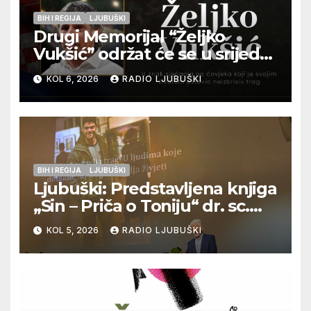
BIH I REGIJA
LJUBUŠKI
Drugi Memorijal “Željko
Vukšić” održat će se u srijedu
12. kolovoza u Otoku
KOL 6, 2026
RADIO LJUBUŠKI
BIH I REGIJA
LJUBUŠKI
Ljubuški: Predstavljena knjiga
„Sin – Priča o Toniju“ dr. sc.
Zdenka Hercega
KOL 5, 2026
RADIO LJUBUŠKI