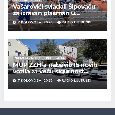
Vašarovići svladali Šipovaču
za izravan plasman u
četvrtfinale, Grab izborio
7 KOLOVOZA, 2026
RADIO LJUBUŠKI
prolazak dalje, Klobuk ispao,
večeras počinje četvrtfinale
juniora
ŽUPANIJA ZAPADNOHERCEGOVAČKA
MUP ŽZH-a nabavio 15 novih
vozila za veću sigurnost
građana i učinkovitiji rad
7 KOLOVOZA, 2026
RADIO LJUBUŠKI
policije