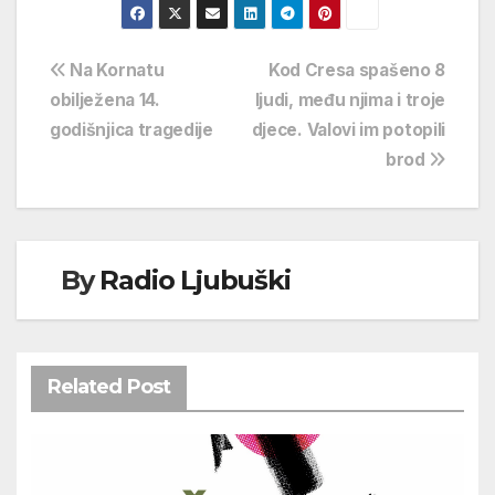
Navigacija
Na Kornatu
Kod Cresa spašeno 8
obilježena 14.
ljudi, među njima i troje
objava
godišnjica tragedije
djece. Valovi im potopili
brod
By
Radio Ljubuški
Related Post