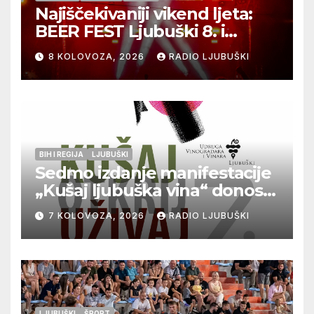
Najiščekivaniji vikend ljeta:
BEER FEST Ljubuški 8. i
9.kolovoza
8 KOLOVOZA, 2026
RADIO LJUBUŠKI
BIH I REGIJA
LJUBUŠKI
Sedmo izdanje manifestacije
„Kušaj ljubuška vina“ donosi
vrhunska vina, gastronomiju i
7 KOLOVOZA, 2026
RADIO LJUBUŠKI
glazbu
LJUBUŠKI
ŠPORT