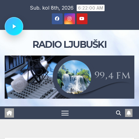
Skip
Sub. kol 8th, 2026
6:22:00 AM
to
content
RADIO LJUBUŠKI