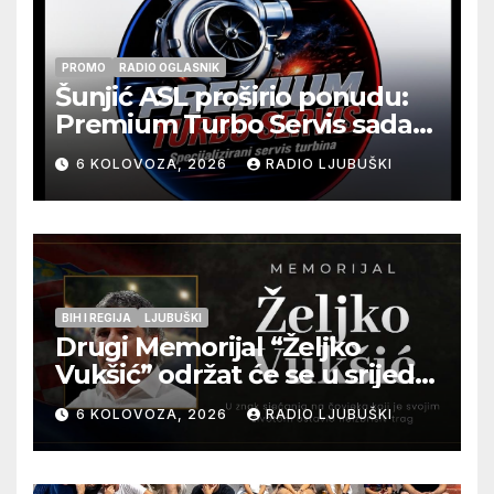
PROMO
RADIO OGLASNIK
Šunjić ASL proširio ponudu:
Premium Turbo Servis sada
na jednoj adresi u Ljubuškom
6 KOLOVOZA, 2026
RADIO LJUBUŠKI
BIH I REGIJA
LJUBUŠKI
Drugi Memorijal “Željko
Vukšić” održat će se u srijedu
12. kolovoza u Otoku
6 KOLOVOZA, 2026
RADIO LJUBUŠKI