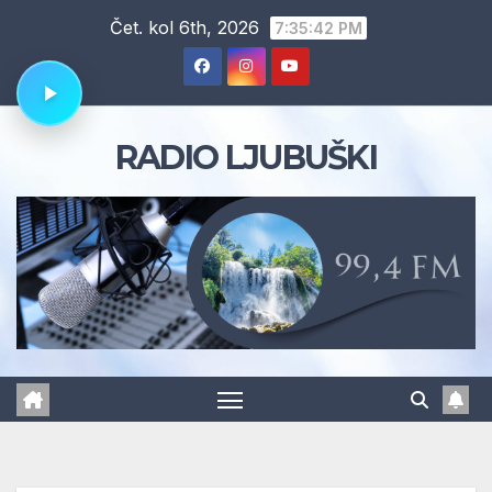
Skip
Čet. kol 6th, 2026
7:35:43 PM
to
content
RADIO LJUBUŠKI