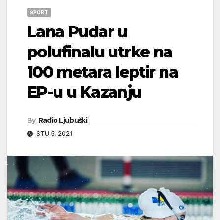
ŠPORT
Lana Pudar u
polufinalu utrke na
100 metara leptir na
EP-u u Kazanju
By
Radio Ljubuški
STU 5, 2021