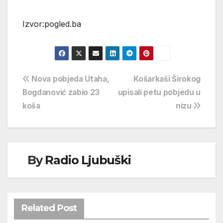
Izvor:pogled.ba
Navigacija
Nova pobjeda Utaha,
Košarkaši Širokog
Bogdanović zabio 23
upisali petu pobjedu u
objava
koša
nizu
By
Radio Ljubuški
Related Post