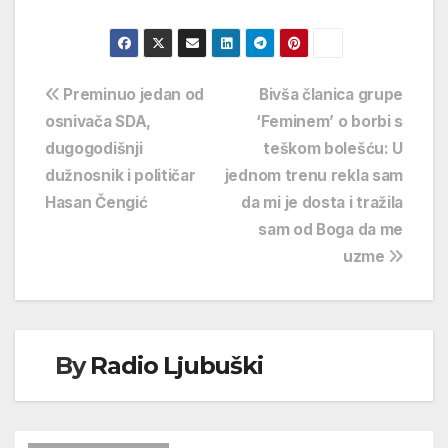
Navigacija
Preminuo jedan od
Bivša članica grupe
osnivača SDA,
‘Feminem’ o borbi s
objava
dugogodišnji
teškom bolešću: U
dužnosnik i političar
jednom trenu rekla sam
Hasan Čengić
da mi je dosta i tražila
sam od Boga da me
uzme
By
Radio Ljubuški