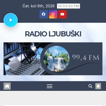
Skip
Čet. kol 6th, 2026
10:03:00 PM
to
content
RADIO LJUBUŠKI