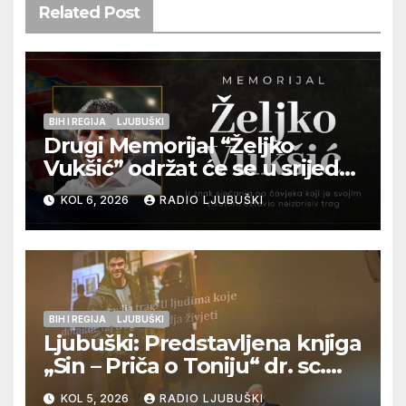
Related Post
BIH I REGIJA
LJUBUŠKI
Drugi Memorijal “Željko
Vukšić” održat će se u srijedu
12. kolovoza u Otoku
KOL 6, 2026
RADIO LJUBUŠKI
BIH I REGIJA
LJUBUŠKI
Ljubuški: Predstavljena knjiga
„Sin – Priča o Toniju“ dr. sc.
Zdenka Hercega
KOL 5, 2026
RADIO LJUBUŠKI