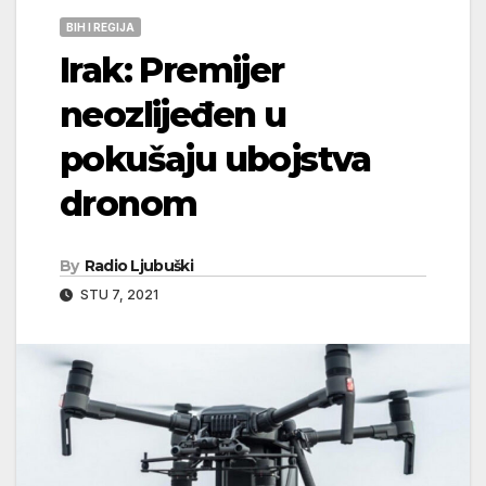
BIH I REGIJA
Irak: Premijer
neozlijeđen u
pokušaju ubojstva
dronom
By
Radio Ljubuški
STU 7, 2021