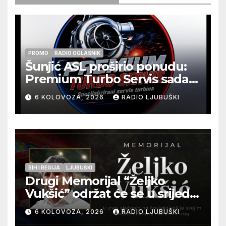
PROMO
RADIO OGLASNIK
Šunjić ASL proširio ponudu:
Premium Turbo Servis sada
na jednoj adresi u Ljubuškom
6 KOLOVOZA, 2026
RADIO LJUBUŠKI
BIH I REGIJA
LJUBUŠKI
Drugi Memorijal “Željko
Vukšić” održat će se u srijedu
12. kolovoza u Otoku
6 KOLOVOZA, 2026
RADIO LJUBUŠKI