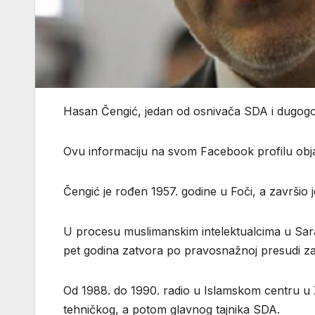
Hasan Čengić, jedan od osnivača SDA i dugogodiš
Ovu informaciju na svom Facebook profilu objav
Čengić je rođen 1957. godine u Foči, a završio j
U procesu muslimanskim intelektualcima u Sara
pet godina zatvora po pravosnažnoj presudi za “
Od 1988. do 1990. radio u Islamskom centru u 
tehničkog, a potom glavnog tajnika SDA.