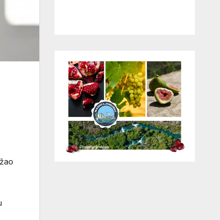
ežao
u