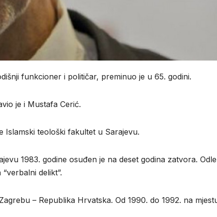
nji funkcioner i političar, preminuo je u 65. godini.
io je i Mustafa Cerić.
e Islamski teološki fakultet u Sarajevu.
jevu 1983. godine osuđen je na deset godina zatvora. Odl
verbalni delikt”.
Zagrebu – Republika Hrvatska. Od 1990. do 1992. na mjest