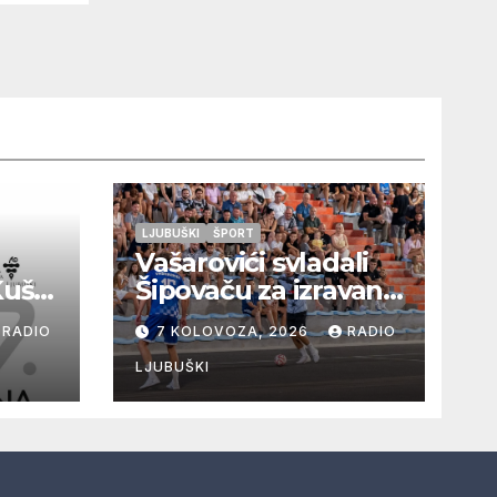
LJUBUŠKI
ŠPORT
Vašarovići svladali
Kušaj
Šipovaču za izravan
plasman u
RADIO
7 KOLOVOZA, 2026
RADIO
a
četvrtfinale, Grab
ju i
izborio prolazak
LJUBUŠKI
dalje, Klobuk ispao,
večeras počinje
četvrtfinale juniora