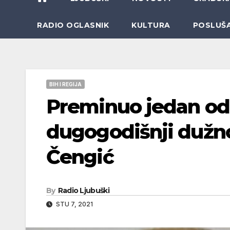
RADIO OGLASNIK
KULTURA
POSLUŠ
BIH I REGIJA
Preminuo jedan od
dugogodišnji dužno
Čengić
By
Radio Ljubuški
STU 7, 2021