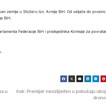
izvan zemlje u Stožeru tzv. Armije BiH. Od veljače do prosin
je BiH.
rlamenta Federacije BiH i predsjednika Komisije za povrata
A.
ma u
Irak: Premijer neozlijeđen u pokušaju ubo
dron