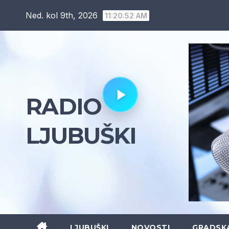
Skip
Ned. kol 9th, 2026
11:20:53 AM
to
content
RADIO
LJUBUŠKI
LJUBUŠKI
NOVOSTI
GRADSK