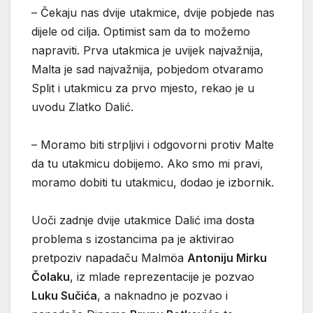
– Čekaju nas dvije utakmice, dvije pobjede nas
dijele od cilja. Optimist sam da to možemo
napraviti. Prva utakmica je uvijek najvažnija,
Malta je sad najvažnija, pobjedom otvaramo
Split i utakmicu za prvo mjesto, rekao je u
uvodu Zlatko Dalić.
– Moramo biti strpljivi i odgovorni protiv Malte
da tu utakmicu dobijemo. Ako smo mi pravi,
moramo dobiti tu utakmicu, dodao je izbornik.
Uoči zadnje dvije utakmice Dalić ima dosta
problema s izostancima pa je aktivirao
pretpoziv napadaču Malmöa
Antoniju Mirku
Čolaku
, iz mlade reprezentacije je pozvao
Luku Sučića
, a naknadno je pozvao i