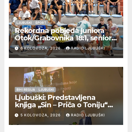
LJUBUŠKI
ŠPORT
Rekordna pobjeda juniora
Otok/Grabovnika 18:1, seniori
Pregrađa u četvrtfinalu,
6 KOLOVOZA, 2026
RADIO LJUBUŠKI
Veljaci i Cerno/Crnopod u
doigravanju, Grljevići završili
natjecanje
BIH I REGIJA
LJUBUŠKI
Ljubuški: Predstavljena
knjiga „Sin – Priča o Toniju“
dr. sc. Zdenka Hercega
5 KOLOVOZA, 2026
RADIO LJUBUŠKI