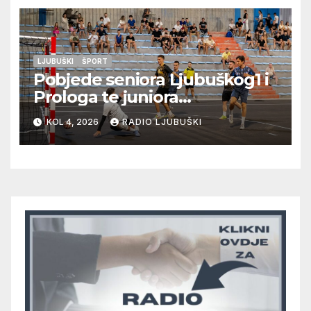
upisali treću pobjedu, Radišići
“otpali”, a Humac se
pobjedom protiv Crvenog
Grma “vratio u igru”
LJUBUŠKI
ŠPORT
Pobjede seniora Ljubuškog1 i
Prologa te juniora
Radišića/Mostarskih Vrata
KOL 4, 2026
RADIO LJUBUŠKI