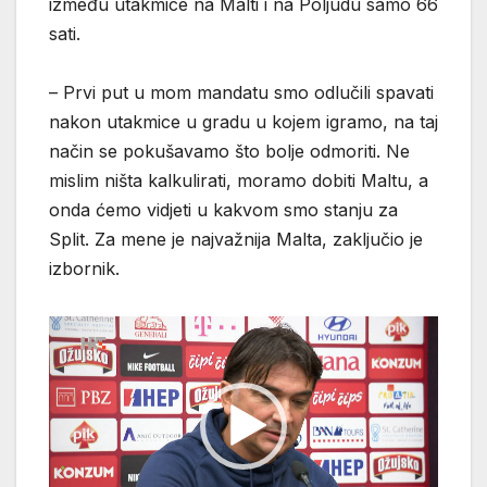
između utakmice na Malti i na Poljudu samo 66
sati.
– Prvi put u mom mandatu smo odlučili spavati
nakon utakmice u gradu u kojem igramo, na taj
način se pokušavamo što bolje odmoriti. Ne
mislim ništa kalkulirati, moramo dobiti Maltu, a
onda ćemo vidjeti u kakvom smo stanju za
Split. Za mene je najvažnija Malta, zaključio je
izbornik.
Reproduktor
videozapisa