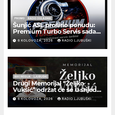
PROMO
RADIO OGLASNIK
Šunjić ASL proširio ponudu:
Premium Turbo Servis sada
na jednoj adresi u Ljubuškom
6 KOLOVOZA, 2026
RADIO LJUBUŠKI
BIH I REGIJA
LJUBUŠKI
Drugi Memorijal “Željko
Vukšić” održat će se u srijedu
12. kolovoza u Otoku
6 KOLOVOZA, 2026
RADIO LJUBUŠKI