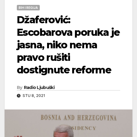
BIH I REGIJA
Džaferović:
Escobarova poruka je
jasna, niko nema
pravo rušiti
dostignute reforme
By
Radio Ljubuški
STU 8, 2021