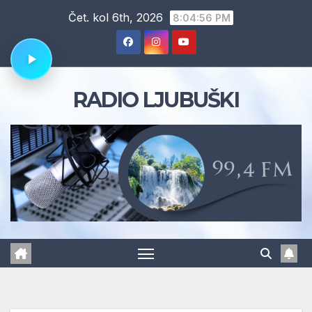
Skip
Čet. kol 6th, 2026
8:04:57 PM
to
content
RADIO LJUBUŠKI