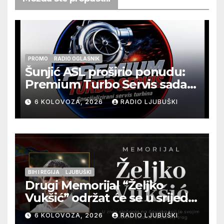
PROMO
RADIO OGLASNIK
Šunjić ASL proširio ponudu:
Premium Turbo Servis sada
na jednoj adresi u Ljubuškom
6 KOLOVOZA, 2026
RADIO LJUBUŠKI
BIH I REGIJA
LJUBUŠKI
Drugi Memorijal “Željko
Vukšić” održat će se u srijedu
12. kolovoza u Otoku
6 KOLOVOZA, 2026
RADIO LJUBUŠKI