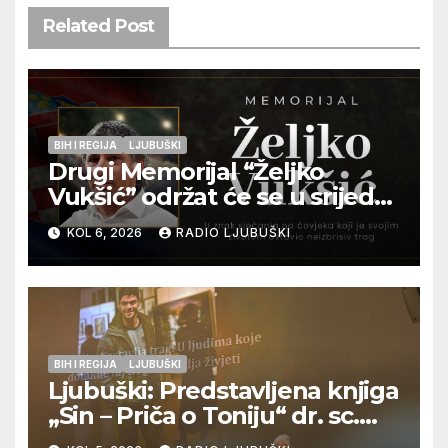
Related Post
BIH I REGIJA
LJUBUŠKI
Drugi Memorijal “Željko
Vukšić” održat će se u srijedu
12. kolovoza u Otoku
KOL 6, 2026
RADIO LJUBUŠKI
BIH I REGIJA
LJUBUŠKI
Ljubuški: Predstavljena knjiga
„Sin – Priča o Toniju“ dr. sc.
Zdenka Hercega