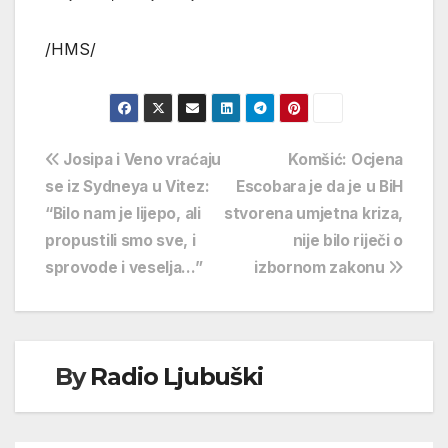
/HMS/
Navigacija
Josipa i Veno vraćaju
Komšić: Ocjena
se iz Sydneya u Vitez:
Escobara je da je u BiH
objava
“Bilo nam je lijepo, ali
stvorena umjetna kriza,
propustili smo sve, i
nije bilo riječi o
sprovode i veselja…”
izbornom zakonu
By
Radio Ljubuški