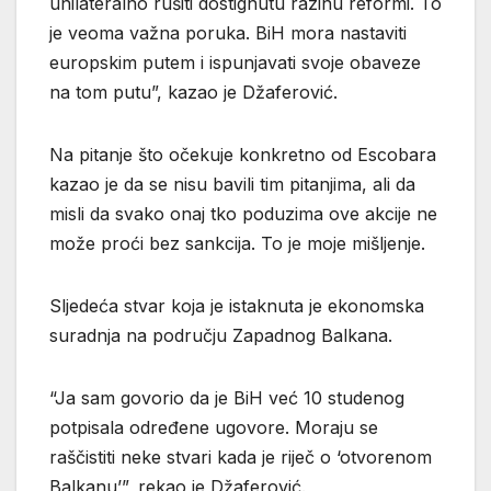
unilateralno rušiti dostignutu razinu reformi. To
je veoma važna poruka. BiH mora nastaviti
europskim putem i ispunjavati svoje obaveze
na tom putu”, kazao je Džaferović.
Na pitanje što očekuje konkretno od Escobara
kazao je da se nisu bavili tim pitanjima, ali da
misli da svako onaj tko poduzima ove akcije ne
može proći bez sankcija. To je moje mišljenje.
Sljedeća stvar koja je istaknuta je ekonomska
suradnja na području Zapadnog Balkana.
“Ja sam govorio da je BiH već 10 studenog
potpisala određene ugovore. Moraju se
raščistiti neke stvari kada je riječ o ‘otvorenom
Balkanu’”, rekao je Džaferović.