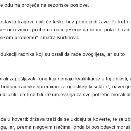
a ne odu na proljeće na sezonske poslove.
stavlja tragove i biti će teško bez pomoći države. Potrebno
ici – udružimo i probamo naći rješenje da bismo pola tih rad
velikom problemu”, smatra Kurtinović.
ukaciji radnika koji su ostali da rade ovog ljeta, jer su to
zapošljavati i one koji nemaju kvalifikacije u toj oblasti, 
buduće radnike spremimo za ugostiteljski sektor”, naveo je
družiti i da li će biti razumijevanja za sve potrebe morati do
ća u koverti: država traži da se ukidaju te koverte, te se z
ga, jer, prema njegovim riječima, onda bi poslodavci morali