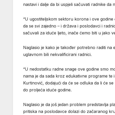
nastavi i dalje da bi uspjeli sačuvati radnike d
“U ugostiteljskom sektoru korona i ove godine o
da se svi zajedno – i država i poslodavci i radn
sačuvali za iduće ljeto, inače ćemo biti u jako 
Naglasio je kako je također potrebno raditi na ed
uglavnom bili nekvalificirani radnici.
“U nedostatku radne snage ove godine smo morali 
nama je da sada kroz edukativne programe te i 
Kurtinović, dodajući da će se odluka da li će se u
do proljeća iduće godine.
Naglasio je da još jedan problem predstavlja pla
pritiska na poslodavce dolazi do začaranog kru