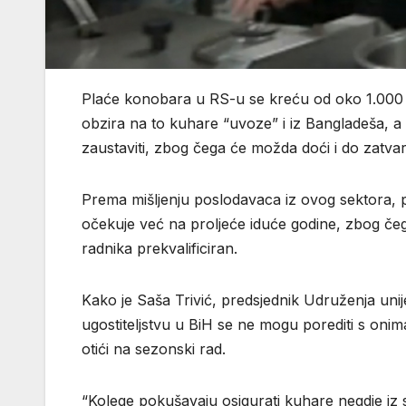
Plaće konobara u RS-u se kreću od oko 1.000 d
obzira na to kuhare “uvoze” i iz Bangladeša, 
zaustaviti, zbog čega će možda doći i do zatvara
Prema mišljenju poslodavaca iz ovog sektora, p
očekuje već na proljeće iduće godine, zbog čeg
radnika prekvalificiran.
Kako je Saša Trivić, predsjednik Udruženja un
ugostiteljstvu u BiH se ne mogu porediti s onim
otići na sezonski rad.
“Kolege pokušavaju osigurati kuhare negdje iz st