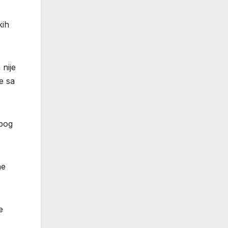
kih
nije
e sa
zbog
ne
e