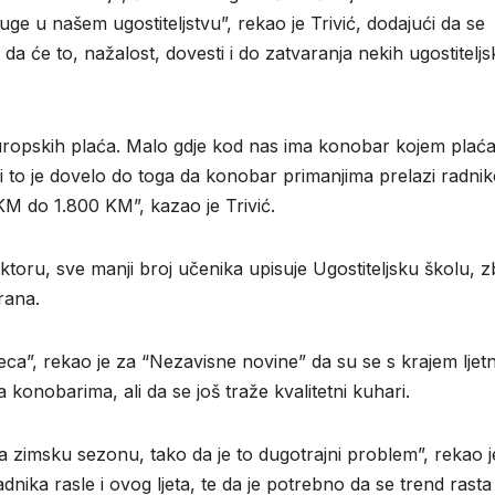
sluge u našem ugostiteljstvu”, rekao je Trivić, dodajući da se
 da će to, nažalost, dovesti i do zatvaranja nekih ugostiteljs
ropskih plaća. Malo gdje kod nas ima konobar kojem plaća 
i to je dovelo do toga da konobar primanjima prelazi radnik
M do 1.800 KM”, kazao je Trivić.
ktoru, sve manji broj učenika upisuje Ugostiteljsku školu, 
irana.
a”, rekao je za “Nezavisne novine” da su se s krajem ljet
 konobarima, ali da se još traže kvalitetni kuhari.
ne na zimsku sezonu, tako da je to dugotrajni problem”, rekao j
adnika rasle i ovog ljeta, te da je potrebno da se trend rasta