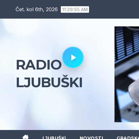
Skip
Čet. kol 6th, 2026
11:29:56 AM
to
content
RADIO
LJUBUŠKI
LJUBUŠKI
NOVOSTI
GRADSK