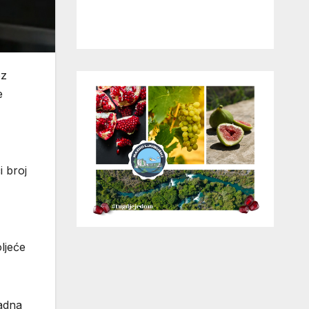
ez
e
i broj
ljeće
radna