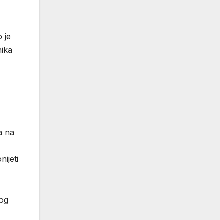
 je
nika
a na
nijeti
bog