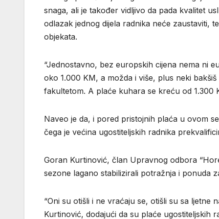
snaga, ali je također vidljivo da pada kvalitet u
odlazak jednog dijela radnika neće zaustaviti, te
objekata.
“Jednostavno, bez europskih cijena nema ni eu
oko 1.000 KM, a možda i više, plus neki bakšiš 
fakultetom. A plaće kuhara se kreću od 1.300 K
Naveo je da, i pored pristojnih plaća u ovom se
čega je većina ugostiteljskih radnika prekvalific
Goran Kurtinović, član Upravnog odbora “Horec
sezone lagano stabilizirali potražnja i ponuda za
“Oni su otišli i ne vraćaju se, otišli su sa ljet
Kurtinović, dodajući da su plaće ugostiteljskih r