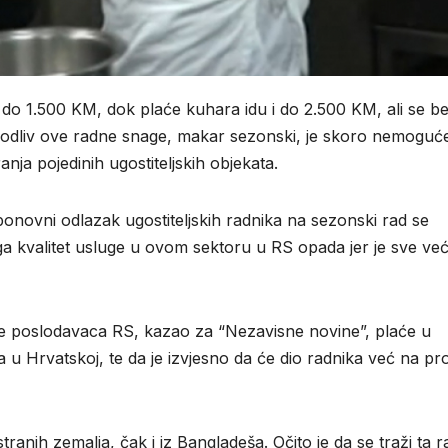
o 1.500 KM, dok plaće kuhara idu i do 2.500 KM, ali se b
a odliv ove radne snage, makar sezonski, je skoro nemoguć
nja pojedinih ugostiteljskih objekata.
onovni odlazak ugostiteljskih radnika na sezonski rad se
a kvalitet usluge u ovom sektoru u RS opada jer je sve već
ije poslodavaca RS, kazao za “Nezavisne novine”, plaće u
a u Hrvatskoj, te da je izvjesno da će dio radnika već na pro
ranih zemalja, čak i iz Bangladeša. Očito je da se traži ta 