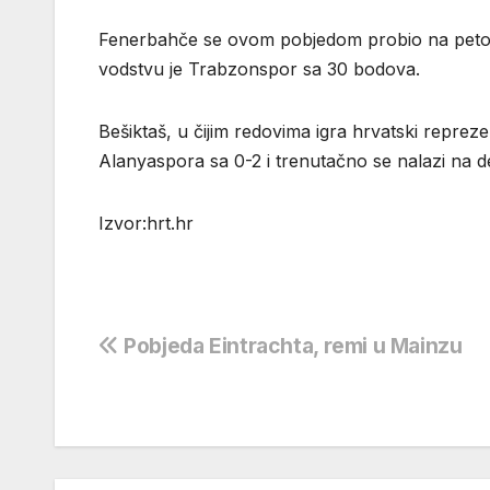
Fenerbahče se ovom pobjedom probio na peto m
vodstvu je Trabzonspor sa 30 bodova.
Bešiktaš, u čijim redovima igra hrvatski repre
Alanyaspora sa 0-2 i trenutačno se nalazi na de
Izvor:hrt.hr
Navigacija
Pobjeda Eintrachta, remi u Mainzu
objava