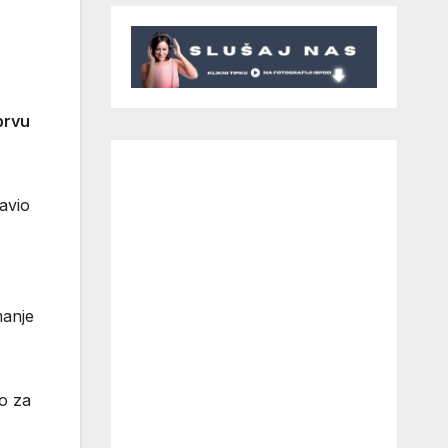
prvu
avio
manje
io za