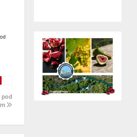
kod
 pod
om