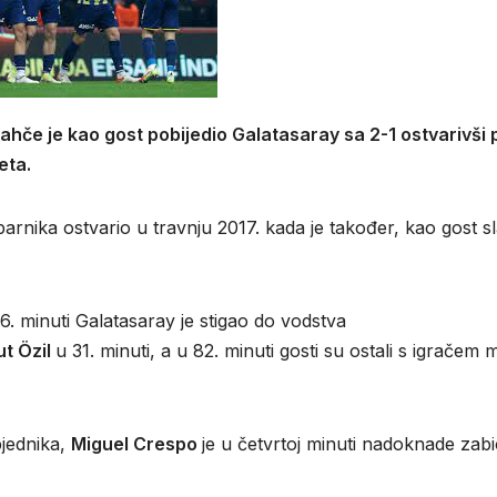
če je kao gost pobijedio Galatasaray sa 2-1 ostvarivši 
eta.
arnika ostvario u travnju 2017. kada je također, kao gost sl
6. minuti Galatasaray je stigao do vodstva
t Özil
u 31. minuti, a u 82. minuti gosti su ostali s igračem 
bjednika,
Miguel Crespo
je u četvrtoj minuti nadoknade zab