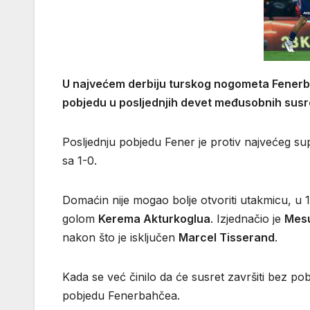
U najvećem derbiju turskog nogometa Fenerbah
pobjedu u posljednjih devet međusobnih susr
Posljednju pobjedu Fener je protiv najvećeg sup
sa 1-0.
Domaćin nije mogao bolje otvoriti utakmicu, u 1
golom
Kerema Akturkoglua
. Izjednačio je
Mesu
nakon što je isključen
Marcel Tisserand
.
Kada se već činilo da će susret završiti bez po
pobjedu Fenerbahčea.