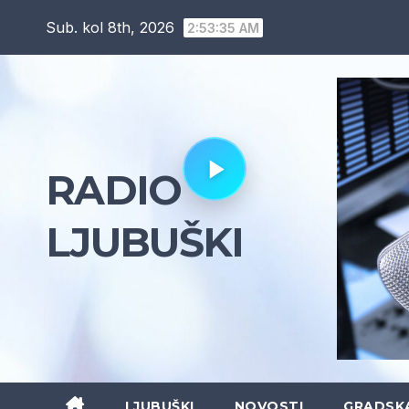
Skip
Sub. kol 8th, 2026
2:53:36 AM
to
content
RADIO
LJUBUŠKI
LJUBUŠKI
NOVOSTI
GRADSK