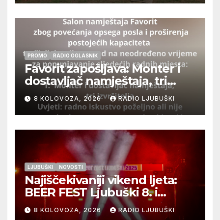
PROMO
RADIO OGLASNIK
Favorit zapošljava: Monter i
dostavljač namještaja, tri
izvršitelja
8 KOLOVOZA, 2026
RADIO LJUBUŠKI
LJUBUŠKI
NOVOSTI
Najiščekivaniji vikend ljeta:
BEER FEST Ljubuški 8. i
9.kolovoza
8 KOLOVOZA, 2026
RADIO LJUBUŠKI