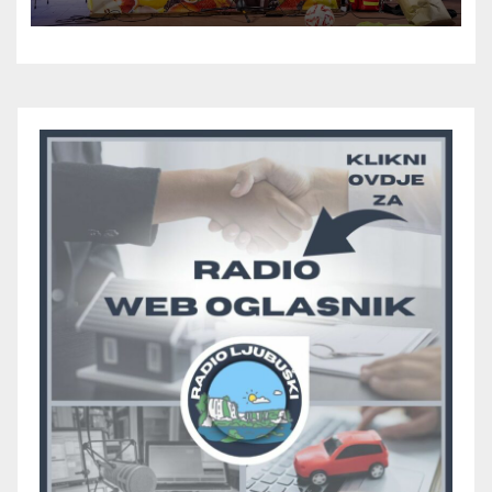
odlučiti o prvom mjestu u
skupini “A”, seniori Teskere
upisali treću pobjedu, Radišići
“otpali”, a Humac se
pobjedom protiv Crvenog
Grma “vratio u igru”