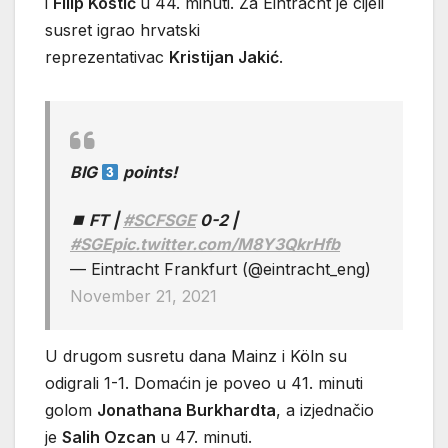
i
Filip Kostić
u 44. minuti. Za Eintracht je cijeli
susret igrao hrvatski
reprezentativac
Kristijan Jakić
.
BIG
points!
⏹ FT |
#SCFSGE
0-2 |
#SGE
pic.twitter.com/M8Y3QkrHfb
— Eintracht Frankfurt (@eintracht_eng)
November 21, 2021
U drugom susretu dana Mainz i Köln su
odigrali 1-1. Domaćin je poveo u 41. minuti
golom
Jonathana Burkhardta
, a izjednačio
je
Salih Ozcan
u 47. minuti.