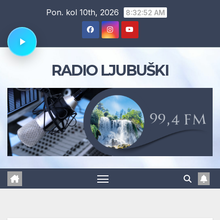
Skip
Pon. kol 10th, 2026
8:32:53 AM
to
content
RADIO LJUBUŠKI