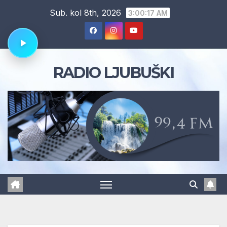
Skip
Sub. kol 8th, 2026
3:00:18 AM
to
content
RADIO LJUBUŠKI