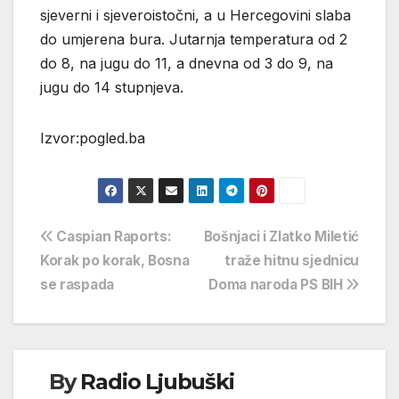
sjeverni i sjeveroistočni, a u Hercegovini slaba
do umjerena bura. Jutarnja temperatura od 2
do 8, na jugu do 11, a dnevna od 3 do 9, na
jugu do 14 stupnjeva.
Izvor:pogled.ba
Navigacija
Caspian Raports:
Bošnjaci i Zlatko Miletić
Korak po korak, Bosna
traže hitnu sjednicu
objava
se raspada
Doma naroda PS BIH
By
Radio Ljubuški