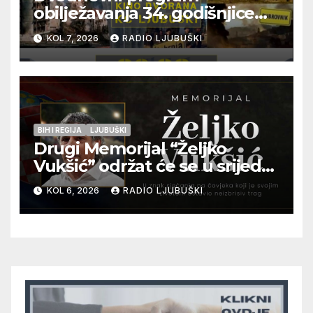
obilježavanja 34. godišnjice
pogibije generala Blaža
KOL 7, 2026
RADIO LJUBUŠKI
Kraljevića i osmorice
pripadnika HOS-a
BIH I REGIJA
LJUBUŠKI
Drugi Memorijal “Željko
Vukšić” održat će se u srijedu
12. kolovoza u Otoku
KOL 6, 2026
RADIO LJUBUŠKI