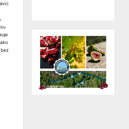
avci
.
 su
auje
kako
a bez