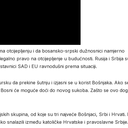
ma otcijepljenju i da bosansko-srpski dužnosnici namjerno
egalno pravo na otcijepljenje u budućnosti. Rusija i Srbija s
stavnici SAD i EU ravnodušni prema situaciji.
rsku da prekine šutnju i izjasni se u korist Bošnjaka. Ako s
i, u Bosni će moguće doći do novog sukoba. Zašto se ovo dog
skih skupina, od koje su tri najveće Bošnjaci, Srbi i Hrvati.
ko snalazili između katoličke Hrvatske i pravoslavne Srbije