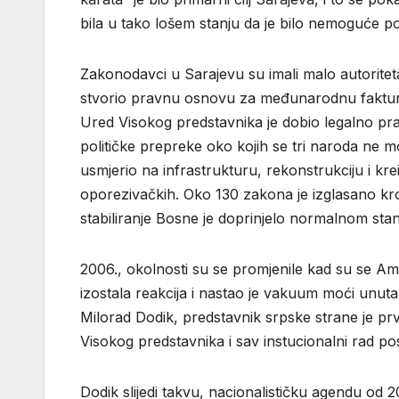
bila u tako lošem stanju da je bilo nemoguće po
Zakonodavci u Sarajevu su imali malo autorite
stvorio pravnu osnovu za međunarodnu fakturu
Ured Visokog predstavnika je dobio legalno prav
političke prepreke oko kojih se tri naroda ne m
usmjerio na infrastrukturu, rekonstrukciju i krei
oporezivačkih. Oko 130 zakona je izglasano kroz
stabiliranje Bosne je doprinjelo normalnom stan
2006., okolnosti su se promjenile kad su se Ame
izostala reakcija i nastao je vakuum moći unutar
Milorad Dodik, predstavnik srpske strane je prv
Visokog predstavnika i sav instucionalni rad po
Dodik slijedi takvu, nacionalističku agendu od 20