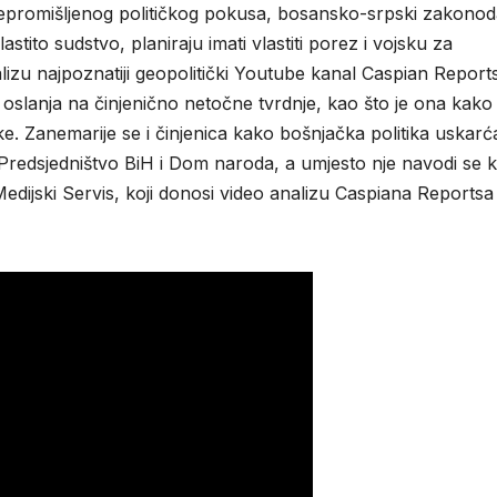
promišljenog političkog pokusa, bosansko-srpski zakonod
vlastito sudstvo, planiraju imati vlastiti porez i vojsku za
zu najpoznatiji geopolitički Youtube kanal Caspian Reports
 oslanja na činjenično netočne tvrdnje, kao što je ona kako
jake. Zanemarije se i činjenica kako bošnjačka politika uskarć
 Predsjedništvo BiH i Dom naroda, a umjesto nje navodi se 
 Medijski Servis, koji donosi video analizu Caspiana Reports