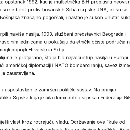
a opstanak 1992. kad je multietnička BiH proglasila neovisn
ti su se borili protiv bosanskih Srba i srpske JNA, ali su se
ošnjaka značajno pogoršali, i nastao je sukob unutar suk
rpili najviše nasilja. 1993. službeni predstavnici Beograda i
ravojnim jedinicama u pokušaju da etnički očiste područja 
gli pripojiti Hrvatskoj i Srbiji.
lijuna je protjerano, što je bio najveći istup nasilja u Europi
jući američkoj diplomaciji i NATO bombardiranju, savez izm
 je zaustavljena.
 uspostavljen je zamršen politički sustav. Na primjer,
blika Srpska koja je bila dominantno srpska i Federacija Bi
dijelili vlast kroz rotirajuću vladu. Održavanje ove “kule od
okazalo kao nimalo lak zadatak. Kao posljedica konflikta, Bosn