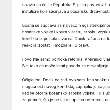
najavio da će se Republika Srpska povući iz bos
instuticije koje sačinjavaju bosansku državnost.
Bosna se suočava sa najvećom egzistencijalno
bosanske vojske i kreira vlastitu, srpsku vojsku
konflikta bi postala stvarna. Dodik računa na to
reakcija izostati, i možda je i u pravu.
I ovo nije samo politička retorika. Kreirajući vla
BiH tako da može imati povoda za otcijepljenje.
Očigledno, Dodik ne radi ovo sam. Ima snažnu po
mogućnost novog konflikta, zaprijetio je natjer
kad se oformi bosansko-srpska vojska, i u sluča
za pomoć, što je ne tako suptilna referenca na R