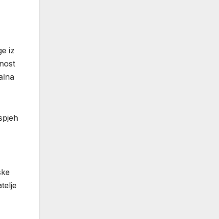
e iz
ćnost
alna
uspjeh
ske
telje