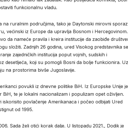
staviti funkcionalnu vladu.
ta na ruralnim područjima, tako je Daytonski mirovni spora
, većinski iz Europe da upravlja Bosnom i Hercegovinom.
o da nameće pravila i kreira institucije da zaobiđe društv
ogu složiti. Zadnjih 26 godina, ured Visokog predstavnika s
ranje zajedničkih institucija poput vojnih, sudskih i
 desetljeća, koji su pomogli Bosni da bolje funkcionira. Uz
ju na prostorima bivše Jugoslavije.
rikanci povukli iz dnevne politike BiH. Iz Europske Unije je
 BiH, te je lokalni nacionalizam i populizam opet oživljen.
i iskorisito povlačenje Amerikanaca i počeo odbijati Ured
stignut od 1995.
06. Sada želi otići korak dalje. U listopadu 2021., Dodik je