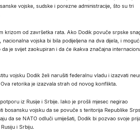
anske vojske, sudske i porezne administracije, što su tri
.
m krizom od završetka rata. Ako Dodik povuče srpske snag
, nacionalna vojska bi bila podijeljena na dva dijela, i mogu
 da je svijet zaokupiran i da će ikakva značajna internacion
stitu vojsku Dodik želi narušiti federalnu vladu i izazvati ne
 Ova retorika je izazvala strah od novog konflikta.
tporu iz Rusije i Srbije. Iako je prošli mjesec negirao
ati bosansku vojsku da se povuče s teritorija Republike Srp
ju da se NATO odluči umiješati, Dodik bi pozvao svoje prija
usiju i Srbiju.