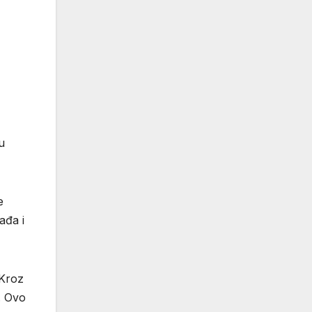
u
e
ađa i
 Kroz
. Ovo