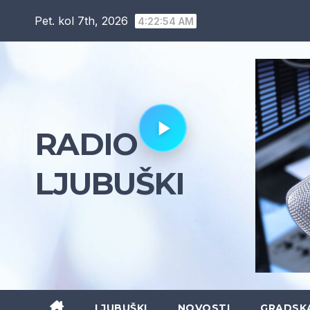
Skip
Pet. kol 7th, 2026
4:22:56 AM
to
content
RADIO
LJUBUŠKI
LJUBUŠKI
NOVOSTI
GRADSK