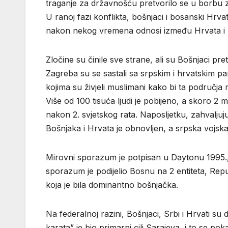
traganje za državnošću pretvorilo se u borbu z
U ranoj fazi konflikta, bošnjaci i bosanski Hrva
nakon nekog vremena odnosi između Hrvata i B
Zločine su činile sve strane, ali su Bošnjaci pret
Zagreba su se sastali sa srpskim i hrvatskim pa
kojima su živjeli muslimani kako bi ta područja mo
Više od 100 tisuća ljudi je pobijeno, a skoro 2 mi
nakon 2. svjetskog rata. Naposljetku, zahvalju
Bošnjaka i Hrvata je obnovljen, a srpska vojska
Mirovni sporazum je potpisan u Daytonu 1995., i
sporazum je podijelio Bosnu na 2 entiteta, Repu
koja je bila dominantno bošnjačka.
Na federalnoj razini, Bošnjaci, Srbi i Hrvati su 
karata” je bio primarni cilj Sarajeva, i to se p