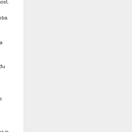
ost.
oba.
na
eđu
H
a je