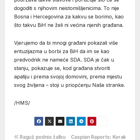
dogoditi s njihovim neistomišljenicima. To nije
Bosna i Hercegovina za kakvu se borimo, kao
što takvu BiH ne želi ni većina njenih građana.
Vjerujemo da bi mnogi građani pokazali više
entuzijazma u borbi za BiH da im se kao
predvodnik ne nameće SDA. SDA je čak u
stanju, pokazuje se, kod građana stvoriti
apatiju i prema svojoj domovini, prema mjestu
svog življena – stoji u priopćenju Naše stranke.
/HMS/
Navigacija
Raguž podnio žalbu
Caspian Raports: Korak