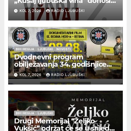
„Kušaj ljubuška vina“ donosi
vrhunska vina, gastronomiju i
KOL 7, 2026
RADIO LJUBUŠKI
glazbu
BIH I REGIJA
LJUBUŠKI
NOVOSTI
Dvodnevni program
obilježavanja 34. godišnjice
pogibije generala Blaža
KOL 7, 2026
RADIO LJUBUŠKI
Kraljevića i osmorice
pripadnika HOS-a
BIH I REGIJA
LJUBUŠKI
Drugi Memorijal “Željko
Vukšić” održat će se u srijedu