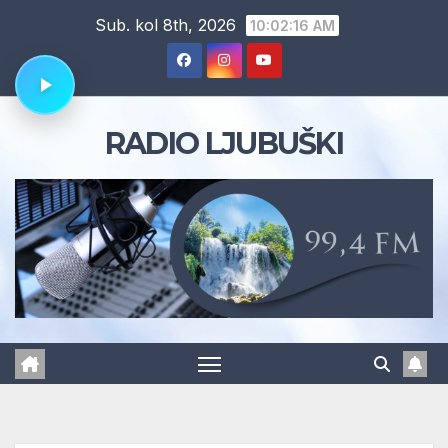
Skip
Sub. kol 8th, 2026
10:02:17 AM
to
content
RADIO LJUBUŠKI