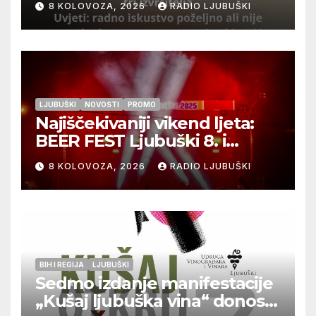
8 KOLOVOZA, 2026
RADIO LJUBUŠKI
LJUBUŠKI
NOVOSTI
PROMO
Najiščekivaniji vikend ljeta:
BEER FEST Ljubuški 8. i
9.kolovoza
8 KOLOVOZA, 2026
RADIO LJUBUŠKI
BIH I REGIJA
LJUBUŠKI
Sedmo izdanje manifestacije
„Kušaj ljubuška vina“ donosi