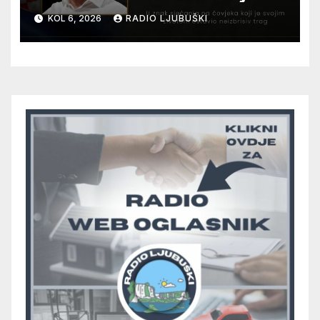
12. kolovoza u Otoku
KOL 6, 2026
RADIO LJUBUŠKI