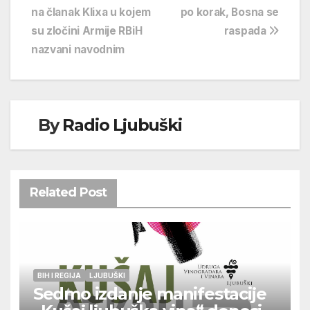
na članak Klixa u kojem
po korak, Bosna se
objava
su zločini Armije RBiH
raspada
nazvani navodnim
By
Radio Ljubuški
Related Post
BIH I REGIJA
LJUBUŠKI
Sedmo izdanje manifestacije