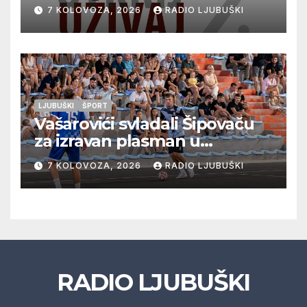
vrhunska vina, gastronomiju i
7 KOLOVOZA, 2026
RADIO LJUBUŠKI
glazbu
LJUBUŠKI
ŠPORT
Vašarovići svladali Šipovaču
za izravan plasman u
četvrtfinale, Grab izborio
7 KOLOVOZA, 2026
RADIO LJUBUŠKI
prolazak dalje, Klobuk ispao,
večeras počinje četvrtfinale
juniora
RADIO LJUBUŠKI