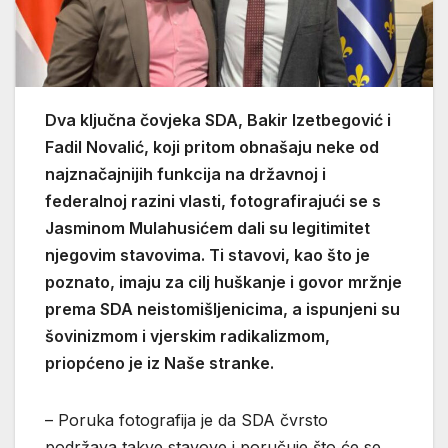
Dva ključna čovjeka SDA, Bakir Izetbegović i
Fadil Novalić, koji pritom obnašaju neke od
najznačajnijih funkcija na državnoj i
federalnoj razini vlasti, fotografirajući se s
Jasminom Mulahusićem dali su legitimitet
njegovim stavovima. Ti stavovi, kao što je
poznato, imaju za cilj huškanje i govor mržnje
prema SDA neistomišljenicima, a ispunjeni su
šovinizmom i vjerskim radikalizmom,
priopćeno je iz Naše stranke.
– Poruka fotografija je da SDA čvrsto
podržava takve stavove i poručuje što će se