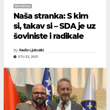
BIH I REGIJA
Naša stranka: S kim
si, takav si – SDA je uz
šoviniste i radikale
By
Radio Ljubuški
STU 22, 2021