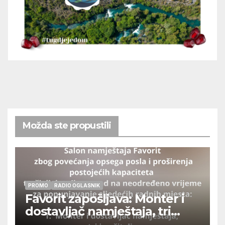
Možda ste propustili
PROMO
RADIO OGLASNIK
Favorit zapošljava: Monter i
dostavljač namještaja, tri
izvršitelja