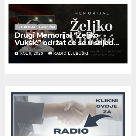
BIH I REGIJA
LJUBUŠKI
Drugi Memorijal “Željko
Vukšić” održat će se u srijedu
12. kolovoza u Otoku
KOL 6, 2026
RADIO LJUBUŠKI