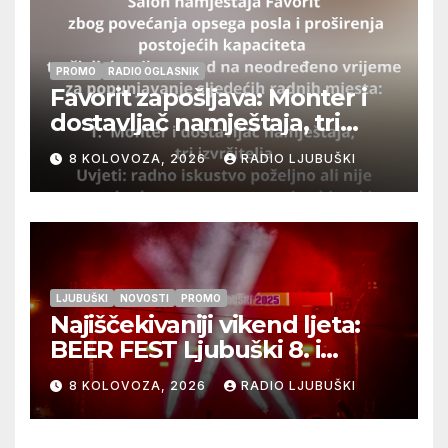
PROMO
RADIO OGLASNIK
Favorit zapošljava: Monter i
dostavljač namještaja, tri
izvršitelja
8 KOLOVOZA, 2026
RADIO LJUBUŠKI
LJUBUŠKI
NOVOSTI
PROMO
Najiščekivaniji vikend ljeta:
BEER FEST Ljubuški 8. i
9.kolovoza
8 KOLOVOZA, 2026
RADIO LJUBUŠKI