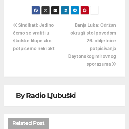
Navigacija
Sindikati: Jedino
Banja Luka: Održan
ćemo se vratiti u
okrugli stol povodom
objava
školske klupe ako
26. obljetnice
potpišemo neki akt
potpisivanja
Daytonskog mirovnog
sporazuma
By
Radio Ljubuški
Related Post