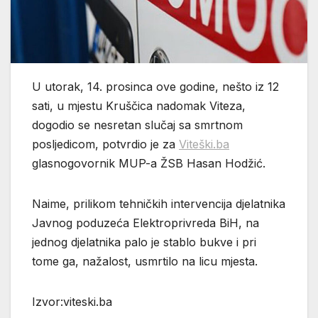
U utorak, 14. prosinca ove godine, nešto iz 12
sati, u mjestu Kruščica nadomak Viteza,
dogodio se nesretan slučaj sa smrtnom
posljedicom, potvrdio je za
Viteški.ba
glasnogovornik MUP-a ŽSB Hasan Hodžić.
Naime, prilikom tehničkih intervencija djelatnika
Javnog poduzeća Elektroprivreda BiH, na
jednog djelatnika palo je stablo bukve i pri
tome ga, nažalost, usmrtilo na licu mjesta.
Izvor:viteski.ba