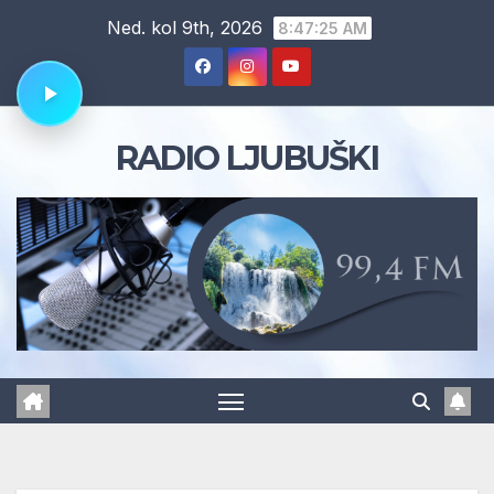
Skip
Ned. kol 9th, 2026
8:47:26 AM
to
content
RADIO LJUBUŠKI