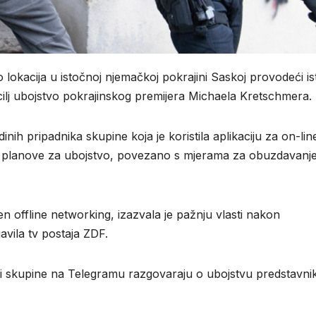
ko lokacija u istočnoj njemačkoj pokrajini Saskoj provodeći i
a cilj ubojstvo pokrajinskog premijera Michaela Kretschmera.
ih pripadnika skupine koja je koristila aplikaciju za on-lin
a planove za ubojstvo, povezano s mjerama za obuzdavanj
n offline networking, izazvala je pažnju vlasti nakon
javila tv postaja ZDF.
ci skupine na Telegramu razgovaraju o ubojstvu predstavni