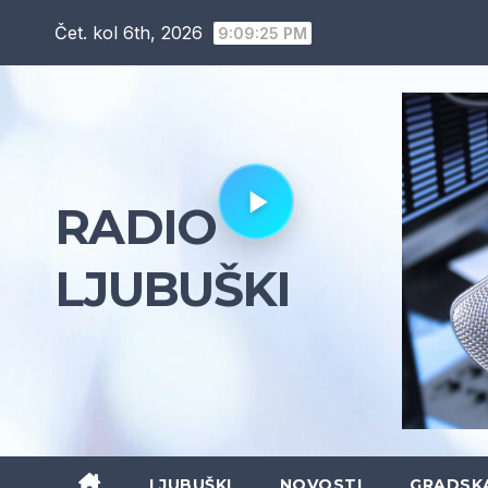
Skip
Čet. kol 6th, 2026
9:09:26 PM
to
content
RADIO
LJUBUŠKI
LJUBUŠKI
NOVOSTI
GRADSK