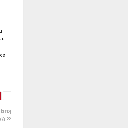
u
a.
ice
 broj
va