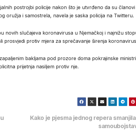
cijalnih postrojbi policije nakon što je utvrđeno da su članovi
oružja i samostrela, navela je saska policija na Twitteru.
pu novih slučajeva koronavirusa u Njemačkoj i najnižu stop
tali prosvjedi protiv mjera za sprečavanje širenja koronavirus
zapaljenim bakljama pod prozore doma pokrajinske ministr
citna prijetnja nasiljem protiv nje.
tu
Kako je pjesma jednog repera smanjila
samoubojsta