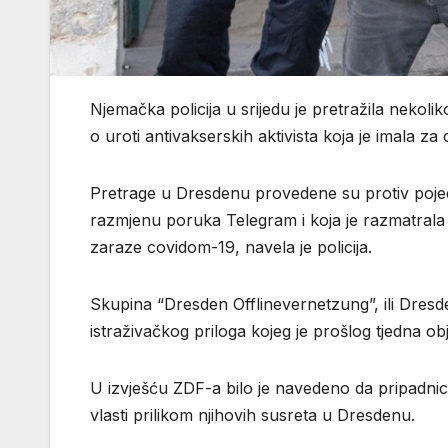
Njemačka policija u srijedu je pretražila nekoli
o uroti antivakserskih aktivista koja je imala z
Pretrage u Dresdenu provedene su protiv pojedin
razmjenu poruka Telegram i koja je razmatral
zaraze covidom-19, navela je policija.
Skupina “Dresden Offlinevernetzung”, ili Dresde
istraživačkog priloga kojeg je prošlog tjedna ob
U izvješću ZDF-a bilo je navedeno da pripadni
vlasti prilikom njihovih susreta u Dresdenu.