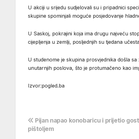
U akciji u srijedu sudjelovali su i pripadnici spe
skupine spominjali moguće posjedovanje hladnog 
U Saskoj, pokrajini koja ima drugu najveću sto
cijepljenja u zemlji, posljednjih su tjedana učes
U studenome je skupina prosvjednika došla sa 
unutarnjih poslova, što je protumačeno kao impli
Izvor:pogled.ba
Navigacija
Pijan napao konobaricu i prijetio gos
pištoljem
objava