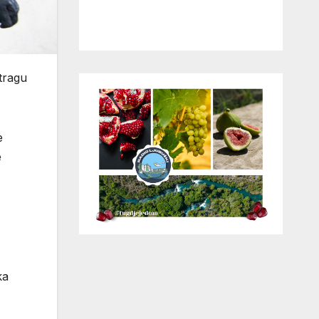
stragu
e
e
ka