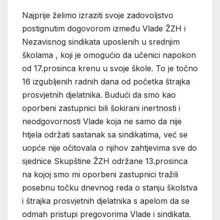
Najprije želimo izraziti svoje zadovoljstvo
postignutim dogovorom između Vlade ŽZH i
Nezavisnog sindikata uposlenih u srednjim
školama , koji je omogućio da učenici napokon
od 17.prosinca krenu u svoje škole. To je točno
16 izgubljenih radnih dana od početka štrajka
prosvjetnih djelatnika. Budući da smo kao
oporbeni zastupnici bili šokirani inertnosti i
neodgovornosti Vlade koja ne samo da nije
htjela održati sastanak sa sindikatima, već se
uopće nije očitovala o njihov zahtjevima sve do
sjednice Skupštine ŽZH održane 13.prosinca
na kojoj smo mi oporbeni zastupnici tražili
posebnu točku dnevnog reda o stanju školstva
i štrajka prosvjetnih djelatnika s apelom da se
odmah pristupi pregovorima Vlade i sindikata.