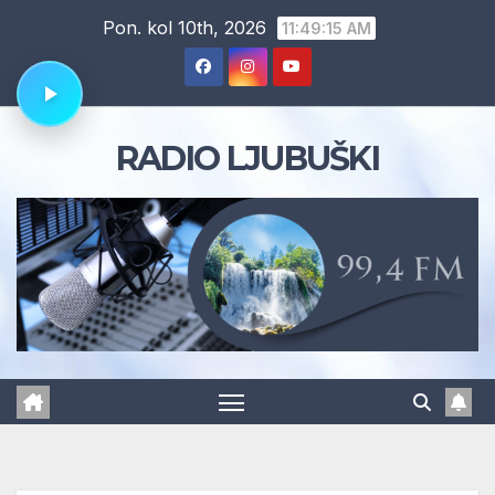
Skip
Pon. kol 10th, 2026
11:49:15 AM
to
content
RADIO LJUBUŠKI