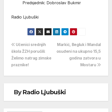
Predsjednik: Dobroslav Bukmir
Radio Ljubuški
Navigacija
Učenici srednjih
Markić, Begluk i Mandal
škola ŽZH poručili:
osuđeni na ukupno 15,5
objava
Želimo natrag zimske
godina zatvora u
praznike!
Mostaru
By
Radio Ljubuški