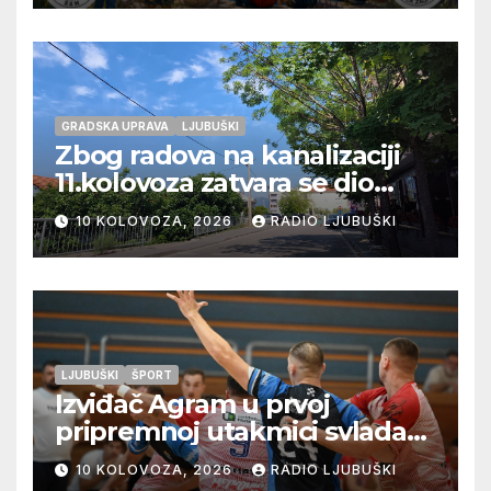
GRADSKA UPRAVA
LJUBUŠKI
Zbog radova na kanalizaciji
11.kolovoza zatvara se dio
ulice Petra Barbarića
10 KOLOVOZA, 2026
RADIO LJUBUŠKI
LJUBUŠKI
ŠPORT
Izviđač Agram u prvoj
pripremnoj utakmici svladao
Metković Zalom 37:32
10 KOLOVOZA, 2026
RADIO LJUBUŠKI