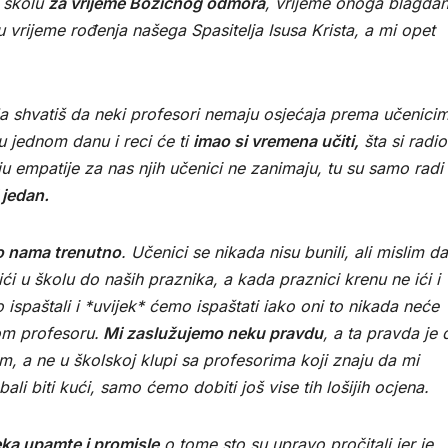
u školu
za vrijeme Božićnog odmora
, vrijeme onoga blagda
u vrijeme rođenja našega Spasitelja Isusa Krista, a mi opet
shvatiš da neki profesori nemaju osjećaja prema učenicim
u jednom danu i reci će ti
imao si vremena učiti,
šta si radi
 empatije za nas njih učenici ne zanimaju, tu su samo radi 
 jedan.
 o nama trenutno
. Učenici se nikada nisu bunili, ali mislim da
ići u školu do naših praznika, a kada praznici krenu ne ići i
o ispaštali i *uvijek* ćemo ispaštati iako oni to nikada neće
kom profesoru.
Mi zaslužujemo neku pravdu
, a ta pravda je 
, a ne u školskoj klupi sa profesorima koji znaju da mi
i biti kući, samo ćemo dobiti još vise tih lošijih ocjena.
ka upamte i promisle
o tome sto su upravo pročitali jer je