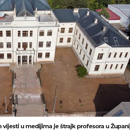
vijesti u medijima je štrajk profesora u Županij