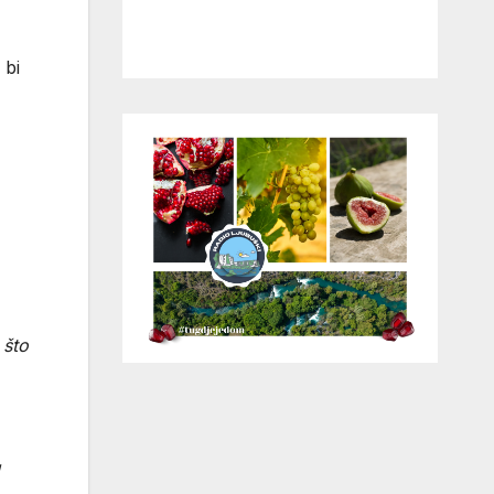
 bi
 što