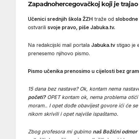
Zapadnohercegovačkoj koji je trajao v
Učenici srednjih škola ŽZH
traže od
slobodne
ostvarili
svoje pravo, piše Jabuka.tv.
Na redakcijski mail portala
Jabuka.tv
stigao je 
prenesemo njihovo pismo.
Pismo učenika prenosimo u cijelosti bez grama
15 dana bez nastave? Ok, kontam nema nastav
početi?
OPET kontam ok, nema problema otići ću
moram.. I opet dođe obavijest govore ići će s
nikom skrivili i opet najviše ispaštamo.
Zbog profesora mi gubimo
naš Božićni odmor