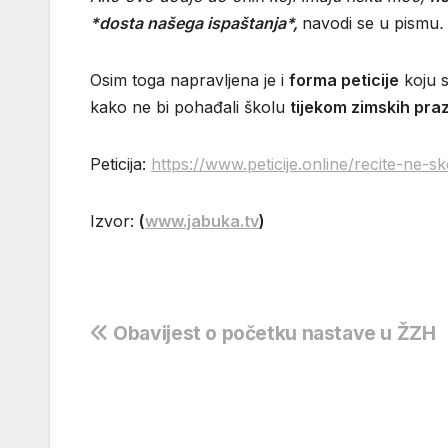
*dosta našega ispaštanja*,
navodi se u pismu
.
Osim toga napravljena je i
forma peticije
koju s
kako ne bi pohađali školu
tijekom zimskih pra
Peticija:
https://www.peticije.online/recite-ne-sk
Izvor:
(
www.jabuka.tv
)
Navigacija
Obavijest o početku nastave u ŽZH
objava