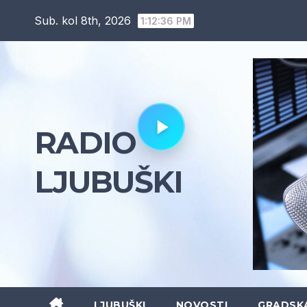
Skip
Sub. kol 8th, 2026
1:12:37 PM
to
content
RADIO
LJUBUŠKI
LJUBUŠKI
NOVOSTI
GRADSK