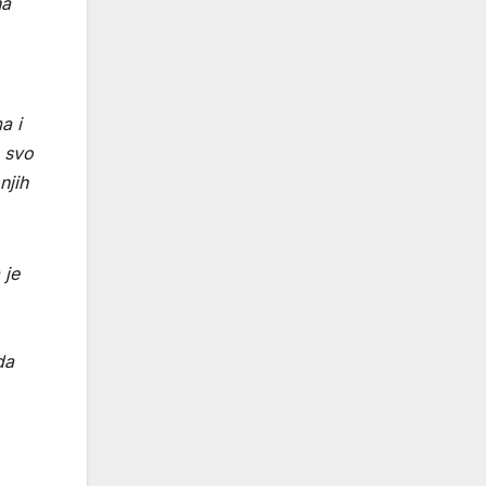
na
a i
o svo
njih
 je
da