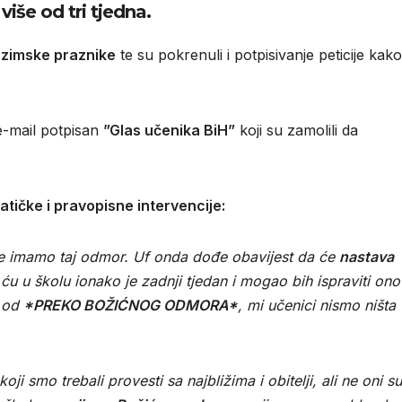
iše od tri tjedna.
 zimske praznike
te su pokrenuli i potpisivanje peticije kako
e-mail potpisan
”Glas učenika BiH”
koji su zamolili da
tičke i pravopisne intervencije:
e imamo taj odmor. Uf onda dođe obavijest da će
nastava
 u školu ionako je zadnji tjedan i mogao bih ispraviti ono
e od
*PREKO BOŽIĆNOG ODMORA*
, mi učenici nismo ništa
koji smo trebali provesti sa najbližima i obitelji, ali ne oni su