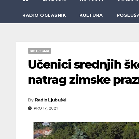
RADIO OGLASNIK
KULTURA
POSLUŠ
BIH I REGIJA
Učenici srednjih šk
natrag zimske praz
By
Radio Ljubuški
PRO 17, 2021