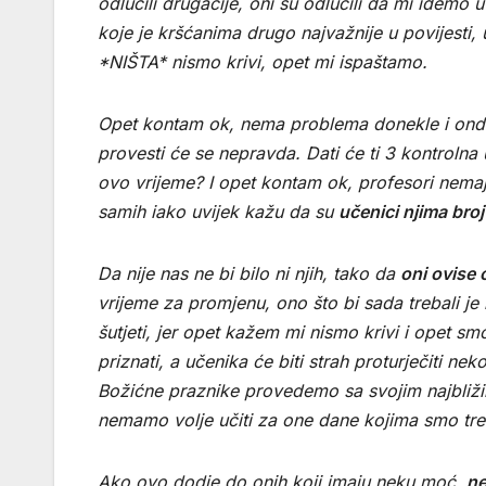
odlučili drugačije, oni su odlučili da mi idemo 
koje je kršćanima drugo najvažnije u povijesti, 
*NIŠTA* nismo krivi, opet mi ispaštamo.
Opet kontam ok, nema problema donekle i onda 
provesti će se nepravda. Dati će ti 3 kontrolna 
ovo vrijeme? I opet kontam ok, profesori nemaju
samih iako uvijek kažu da su
učenici njima broj
Da nije nas ne bi bilo ni njih, tako da
oni ovise
vrijeme za promjenu, ono što bi sada trebali je 
šutjeti, jer opet kažem mi nismo krivi i opet sm
priznati, a učenika će biti strah proturječiti ne
Božićne praznike provedemo sa svojim najbližim
nemamo volje učiti za one dane kojima smo trebal
Ako ovo dodje do onih koji imaju neku moć,
ne