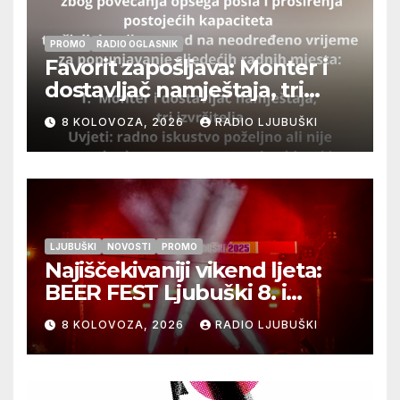
PROMO
RADIO OGLASNIK
Favorit zapošljava: Monter i
dostavljač namještaja, tri
izvršitelja
8 KOLOVOZA, 2026
RADIO LJUBUŠKI
LJUBUŠKI
NOVOSTI
PROMO
Najiščekivaniji vikend ljeta:
BEER FEST Ljubuški 8. i
9.kolovoza
8 KOLOVOZA, 2026
RADIO LJUBUŠKI