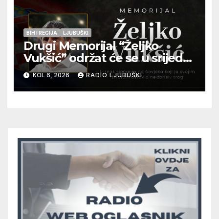
BIH I REGIJA
LJUBUŠKI
Drugi Memorijal “Željko
Vukšić” održat će se u srijedu
12. kolovoza u Otoku
KOL 6, 2026
RADIO LJUBUŠKI