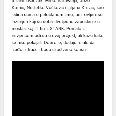
Ibrahim Badžak, Mirko Šaravanja, Jozo
Kajinić, Nedjeljko Vučković i Ljiljana Krezić, kao
jedina dama u petočlanom timu, umirovljeni su
inženjeri koji su dobili dvotjedno zaposlenje u
mostarskoj IT firmi STARK. Pomalo s
nevjericom ušli su u ovaj projekt, ali kažu kako
se nisu pokajali. Dobro je, dodaju, malo da
izađu iz kuće i budu društveno korisni.