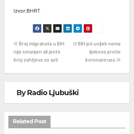
Izvor:BHRT
Navigacija
Broj migranata u BiH
U BiH još uvijek nema
nije smanjen ali jeste
lijekova protiv
objava
broj zahtjeva za azil
koronavirusa
By
Radio Ljubuški
Related Post