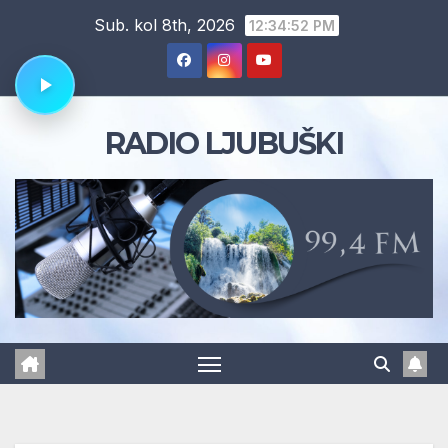
Skip
Sub. kol 8th, 2026
12:34:53 PM
to
content
RADIO LJUBUŠKI