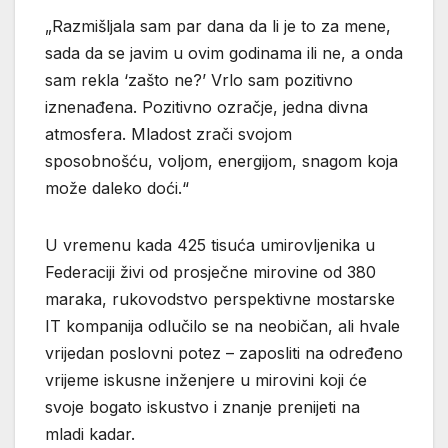
„Razmišljala sam par dana da li je to za mene,
sada da se javim u ovim godinama ili ne, a onda
sam rekla ‘zašto ne?’ Vrlo sam pozitivno
iznenađena. Pozitivno ozračje, jedna divna
atmosfera. Mladost zrači svojom
sposobnošću, voljom, energijom, snagom koja
može daleko doći.“
U vremenu kada 425 tisuća umirovljenika u
Federaciji živi od prosječne mirovine od 380
maraka, rukovodstvo perspektivne mostarske
IT kompanija odlučilo se na neobičan, ali hvale
vrijedan poslovni potez – zaposliti na određeno
vrijeme iskusne inženjere u mirovini koji će
svoje bogato iskustvo i znanje prenijeti na
mladi kadar.