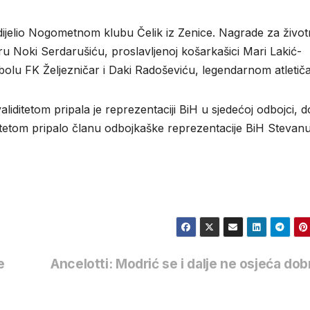
dodijelio Nogometnom klubu Čelik iz Zenice. Nagrade za živo
ru Noki Serdarušiću, proslavljenoj košarkašici Mari Lakić-
olu FK Željezničar i Daki Radoševiću, legendarnom atletiča
iditetom pripala je reprezentaciji BiH u sjedećoj odbojci, d
ditetom pripalo članu odbojkaške reprezentacije BiH Stevan
e
Ancelotti: Modrić se i dalje ne osjeća do