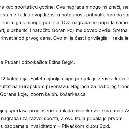
 mene kao sportašicu godine. Ova nagrada mnogo mi znači, ne
u me ljudi u ovoj državi u potpunosti prihvatili, kao da s
es nosim ga s mnogo ponosa. Ova nagrada ne pripada samo
ri, službenici i naročito Goran koji me doveo ovdje. Sretn
hvatile od prvog dana. Ovo mi je čast i privilegija – rekla je
ana Pudar i odbojkašica Edina Begić.
2 kategorija. Epitet najbolje ekipe ponijela je ženska koša
 rezultat na Europskom prvenstvu. Nagrada za najboljeg tren
 Gorana Loje, izbornika bh. košarkašica.
nijeg sportaša proglašeni su mlada plivačka zvijezda Iman Av
je nagrada i za razvoj sporta, a ovu titula pripala je prvom
i s osobama s invaliditetom – Plivačkom klubu Spid.