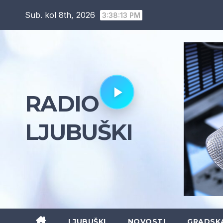
Skip
Sub. kol 8th, 2026
3:38:15 PM
to
content
RADIO
LJUBUŠKI
LJUBUŠKI
NOVOSTI
GRADSK