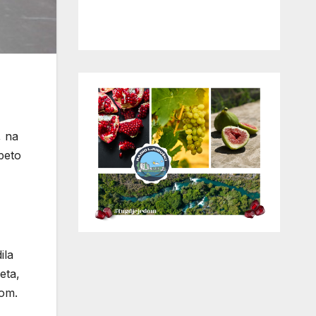
, na
 peto
ila
eta,
gom.