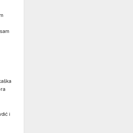
am
a sam
rkaška
era
dić i