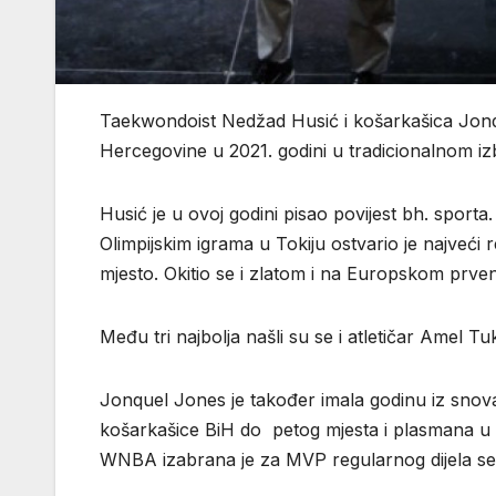
Taekwondoist Nedžad Husić i košarkašica Jonqu
Hercegovine u 2021. godini u tradicionalnom izb
Husić je u ovoj godini pisao povijest bh. sport
Olimpijskim igrama u Tokiju ostvario je najveći 
mjesto. Okitio se i zlatom i na Europskom prve
Među tri najbolja našli su se i atletičar Amel 
Jonquel Jones je također imala godinu iz snova
košarkašice BiH do petog mjesta i plasmana u kv
WNBA izabrana je za MVP regularnog dijela sez