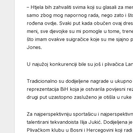
– Htjela bih zahvaliti svima koji su glasali za
samo zbog mog napornog rada, nego zato i što s
rođena ovdje. Svaki put kada obučen ovaj dr
meni, sve djevojke su mi pomogle u tome, trene
što imam ovakve suigračice koje su me sjajno pri
Jones.
U najužoj konkurenciji bile su još i plivačica L
Tradicionalno su dodijeljene nagrade u ukupno 1
reprezentacija BiH koja je ostvarila povijesni
drugi put uzastopno zasluženo je otišla u ruke
Za najperspektivniju sportašicu i najperspektiv
talentirani tekvandoista Ilija Jukić. Dodijeljena 
Plivačkom klubu u Bosni i Hercegovini koji rad