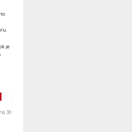
tno
ru.
ok je
u
bro