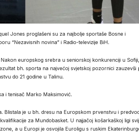
el Jones proglašeni su za najbolje sportaše Bosne i
oru “Nezavisnih novina” i Radio-televizije BiH.
a. Nakon europskog srebra u seniorskoj konkurenciji u Sofiji
rezultat bh. sporta na najvećoj svjetskoj pozornici zauzevši
nstvu do 21 godine u Talinu.
Tuka i tenisač Marko Maksimović.
. Blistala je u bh. dresu na Europskom prvenstvu i predvod
alifikacije za Mundobasket. U najjačoj košarkaškoj ligi svij
one, a u Europi je osvojila Euroligu s ruskim Ekaterinbur