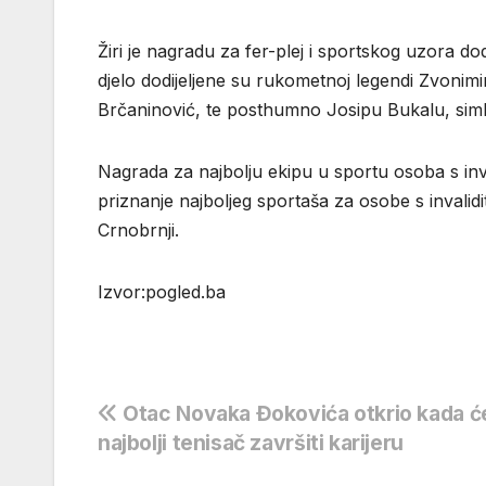
Žiri je nagradu za fer-plej i sportskog uzora 
djelo dodijeljene su rukometnoj legendi Zvonimi
Brčaninović, te posthumno Josipu Bukalu, simb
Nagrada za najbolju ekipu u sportu osoba s inval
priznanje najboljeg sportaša za osobe s invali
Crnobrnji.
Izvor:pogled.ba
Navigacija
Otac Novaka Đokovića otkrio kada ć
najbolji tenisač završiti karijeru
objava