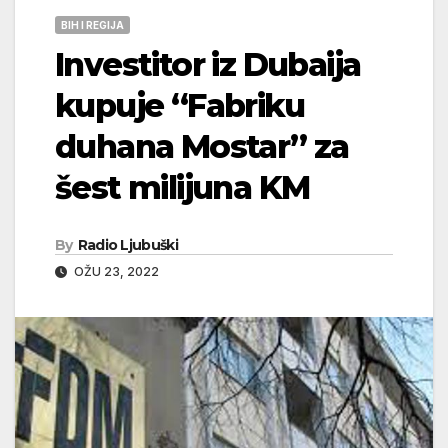
BIH I REGIJA
Investitor iz Dubaija
kupuje “Fabriku
duhana Mostar” za
šest milijuna KM
By
Radio Ljubuški
OŽU 23, 2022