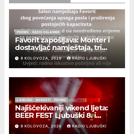
PROMO
RADIO OGLASNIK
Favorit zapošljava: Monter i
dostavljač namještaja, tri
izvršitelja
8 KOLOVOZA, 2026
RADIO LJUBUŠKI
LJUBUŠKI
NOVOSTI
PROMO
Najiščekivaniji vikend ljeta:
BEER FEST Ljubuški 8. i
9.kolovoza
8 KOLOVOZA, 2026
RADIO LJUBUŠKI