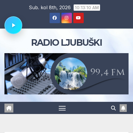
Skip
Sub. kol 8th, 2026
10:13:11 AM
to
content
RADIO LJUBUŠKI