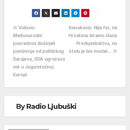
Navigacija
Vidović:
Konaković: Nije fer, mi
Međunarodni
Hrvatima biramo člana
objava
posrednici doživjeli
Predsjedništva, na
poniženje od političkog
stolu je bio model…
Sarajeva, SDA ugrožava
mir u Jugoistočnoj
Europi
By
Radio Ljubuški