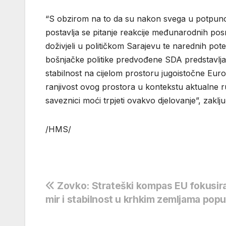
“S obzirom na to da su nakon svega u potpunos
postavlja se pitanje reakcije međunarodnih posr
doživjeli u političkom Sarajevu te narednih pot
bošnjačke politike predvođene SDA predstavlja
stabilnost na cijelom prostoru jugoistočne Euro
ranjivost ovog prostora u kontekstu aktualne ru
saveznici moći trpjeti ovakvo djelovanje”, zaklju
/HMS/
Navigacija
Zovko: Strateški kompas EU fokusira
mir i stabilnost u krhkim zemljama popu
objava