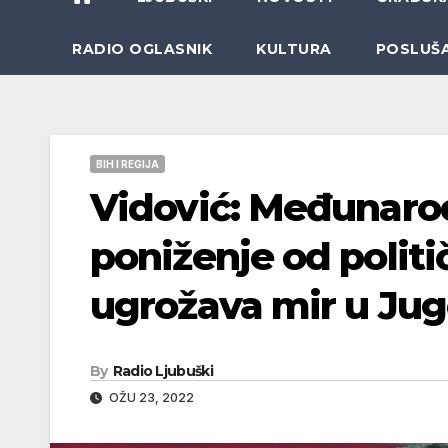
RADIO OGLASNIK
KULTURA
POSLUŠ
BIH I REGIJA
Vidović: Međunarod
poniženje od polit
ugrožava mir u Jug
By
Radio Ljubuški
OŽU 23, 2022