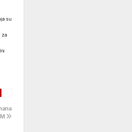
oja su
v za
ni
uhana
 KM