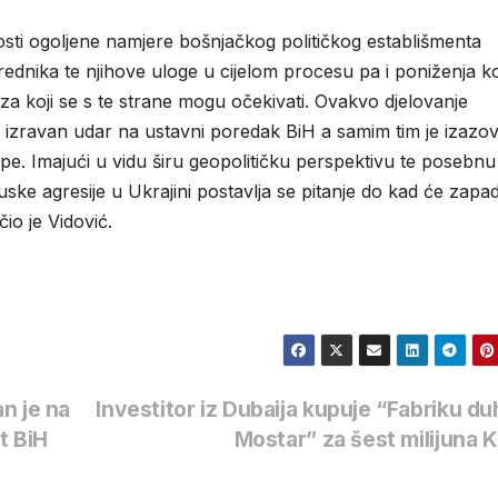
ti ogoljene namjere bošnjačkog političkog establišmenta
ednika te njihove uloge u cijelom procesu pa i poniženja k
eza koji se s te strane mogu očekivati. Ovakvo djelovanje
 izravan udar na ustavni poredak BiH a samim tim je izazo
pe. Imajući u vidu širu geopolitičku perspektivu te posebnu
ske agresije u Ukrajini postavlja se pitanje do kad će zapad
čio je Vidović.
n je na
Investitor iz Dubaija kupuje “Fabriku d
t BiH
Mostar” za šest milijuna