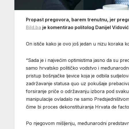
Propast pregovora, barem trenutnu, jer pregov
Bild.ba
je komentirao politolog Danijel Vidović
On ističe kako je ovo još jedan u nizu koraka ko
“Sada je i najvećim optimistima jasno da su pred
samo hrvatsko političko vodstvo i međunarodne p
pristup bošnjačke ljevice koja je odbila sudjelova
zadržavanje statusa quo uz pokušaje prebaciva
forsiranje priče o održavanju izbora pod svaku
manipulacije ovladalo ne samo Predsjedništv
čime bi proces dekonstituiranja Hrvata de facto i 
Po njegovom mišljenju, međunarodni predstavnic