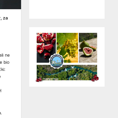
, za
ali ne
e bio
ki:
e
H
.