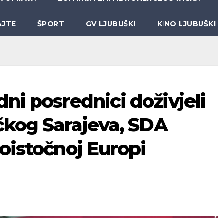
AJTE
ŠPORT
GV LJUBUŠKI
KINO LJUBUŠKI
ni posrednici doživjeli
ičkog Sarajeva, SDA
oistočnoj Europi