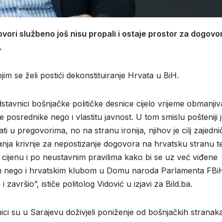
ori službeno još nisu propali i ostaje prostor za dogovor
.
jim se želi postići dekonstituiranje Hrvata u BiH.
stavnici bošnjačke političke desnice cijelo vrijeme obmanjiv
osrednike nego i vlastitu javnost. U tom smislu pošteniji j
ti u pregovorima, no na stranu ironija, njihov je cilj zajednič
nja krivnje za nepostizanje dogovora na hrvatsku stranu t
 cijenu i po neustavnim pravilima kako bi se uz već viđene
om nego i hrvatskim klubom u Domu naroda Parlamenta FBi
završio”, ističe politolog Vidović u izjavi za Bild.ba.
i su u Sarajevu doživjeli poniženje od bošnjačkih stranaka