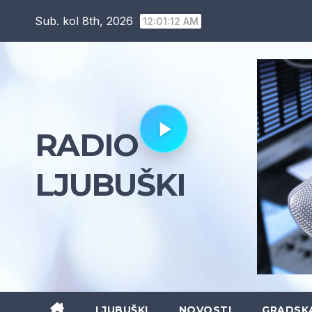
Skip
Sub. kol 8th, 2026
12:01:13 AM
to
content
RADIO
LJUBUŠKI
LJUBUŠKI
NOVOSTI
GRADSK