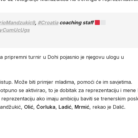
ioMandzukic9
,
#Croatia
coaching staff
/AyCumUcUgs
a pripremni turnir u Dohi pojasnio je njegovu ulogu u
ristup. Može biti primjer mladima, pomoći će im savjetima.
potpuno se aktivirao, to je dobitak za reprezentaciju i mene
u reprezentaciju ako imaju ambiciju baviti se trenerskim pos
Mandžukić,
Olić
,
Ćorluka
,
Ladić
,
Mrmić
, rekao je Dalić.