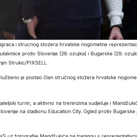
 igraca i strucnog stozera hrvatske nogometne reprezentac
 utakmice protiv Slovenije (26. ozujka) i Bugarske (29. ozuj
njin Strukic/PIXSELL
lužbeno je postao član stručnog stožera hrvatske nogome
teljski turnir, a aktivno na treninzima sudjeluje i Mandžukić
lovenije na stadionu Education City. Ogled protiv Bugarske 
NS uz fotografije Mandžukića na treningu s reprezentativc