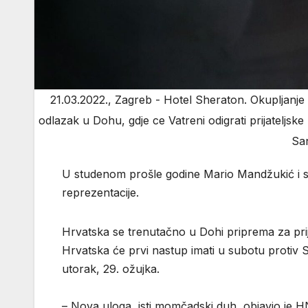
21.03.2022., Zagreb - Hotel Sheraton. Okupljanje
odlazak u Dohu, gdje ce Vatreni odigrati prijateljske
Sa
U studenom prošle godine Mario Mandžukić i s
reprezentacije.
Hrvatska se trenutačno u Dohi priprema za prija
Hrvatska će prvi nastup imati u subotu protiv S
utorak, 29. ožujka.
– Nova uloga, isti momčadski duh, objavio je H