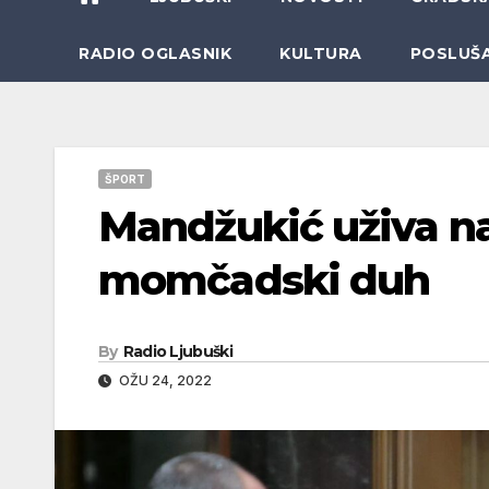
RADIO OGLASNIK
KULTURA
POSLUŠ
ŠPORT
Mandžukić uživa na 
momčadski duh
By
Radio Ljubuški
OŽU 24, 2022