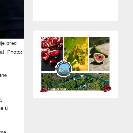
ije pred
ka). Photo:
tne
.
je u
ima.