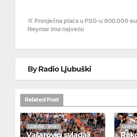
Navigacija
Prosječna plaća u PSG-u 900.000 eu
Neymar ima najveću
objava
By
Radio Ljubuški
Related Post
LJUBUŠKI
ŠPORT
LJUBUŠK
Vašarovići svladali
Rek