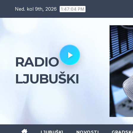
Skip
Ned. kol 9th, 2026
1:47:05 PM
to
content
RADIO
LJUBUŠKI
LJUBUŠKI
NOVOSTI
GRADSK