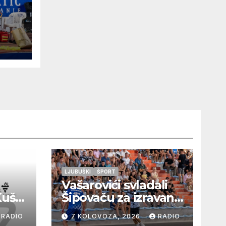
e u
o
ori
 a
v
LJUBUŠKI
ŠPORT
Vašarovići svladali
Kušaj
Šipovaču za izravan
plasman u
RADIO
7 KOLOVOZA, 2026
RADIO
a
četvrtfinale, Grab