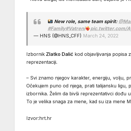
New role, same team spirit:
@Mar
#Family
#Vatreni
pic.twitter.com
— HNS (@HNS_CFF)
March 24, 2022
Izbornik
Zlatko Dalić
kod objavljivanja popisa z
reprezentaciji.
– Svi znamo njegov karakter, energiju, volju, p
Očekujem puno od njega, prati talijansku ligu, 
izbornika. Želim da bivši reprezentativci dođu 
To je velika snaga za mene, kad su iza mene 
Izvor:hrt.hr