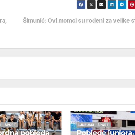
ra,
Šimunić: Ovi momci su rođeni za velike s
I
ŠPORT
LJUBUŠKI
ŠPORT
ordna pobjeda
Pobjede juniora