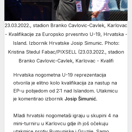
23.03.2022., stadion Branko Cavlovic-Cavlek, Karlovac
- Kvalifikacije za Europsko prvesntvo U-19, Hrvatska -
Island. Izbornik Hrvatske Josip Simunic. Photo:
Kristina Stedul Fabac/PIXSELL (23.03.2022., stadion
Branko Cavlovic-Cavlek, Karlovac - Kvalifi
Hrvatska nogometna U-19 reprezentacija
otvorila je elitno kolo kvalifikacija za nastup na
EP-u pobjedom od 2:1 nad Islandom. Utakmicu
je komentirao izbornik
Josip Šimunić
.
Mladi hrvatski nogometaši igraju u skupini 4 na
mini-turniru u Karlovcu gdje ih još očekuju
utakmice protiv Rumunjske i Gruzije. Samo