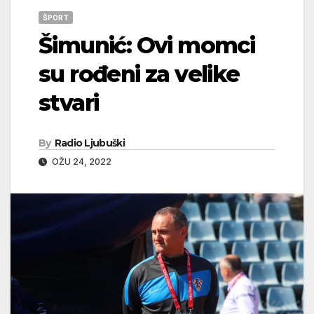
ŠPORT
Šimunić: Ovi momci
su rođeni za velike
stvari
By
Radio Ljubuški
OŽU 24, 2022