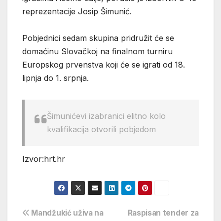
reprezentacije Josip Šimunić.
Pobjednici sedam skupina pridružit će se
domaćinu Slovačkoj na finalnom turniru
Europskog prvenstva koji će se igrati od 18.
lipnja do 1. srpnja.
Šimunićevi izabranici elitno kolo
kvalifikacija otvorili pobjedom
Izvor:hrt.hr
Navigacija
Mandžukić uživa na
Raspisan tender za