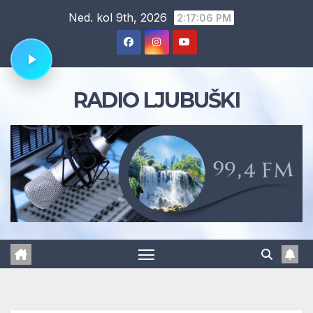
Skip
Ned. kol 9th, 2026
2:17:07 PM
to
content
RADIO LJUBUŠKI