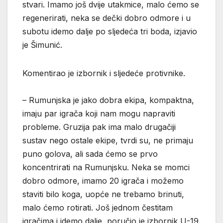
stvari. Imamo još dvije utakmice, malo ćemo se
regenerirati, neka se dečki dobro odmore i u
subotu idemo dalje po sljedeća tri boda, izjavio
je Šimunić.
Komentirao je izbornik i sljedeće protivnike.
– Rumunjska je jako dobra ekipa, kompaktna,
imaju par igrača koji nam mogu napraviti
probleme. Gruzija pak ima malo drugačiji
sustav nego ostale ekipe, tvrdi su, ne primaju
puno golova, ali sada ćemo se prvo
koncentrirati na Rumunjsku. Neka se momci
dobro odmore, imamo 20 igrača i možemo
staviti bilo koga, uopće ne trebamo brinuti,
malo ćemo rotirati. Još jednom čestitam
igračima i idemo dalje, poručio je izbornik U-19