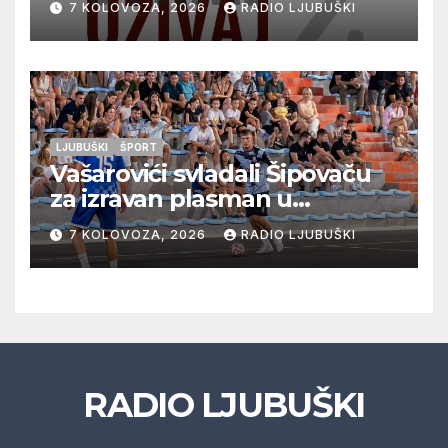
7 KOLOVOZA, 2026
RADIO LJUBUŠKI
glazbu
LJUBUŠKI
ŠPORT
Vašarovići svladali Šipovaču
za izravan plasman u
četvrtfinale, Grab izborio
7 KOLOVOZA, 2026
RADIO LJUBUŠKI
prolazak dalje, Klobuk ispao,
večeras počinje četvrtfinale
juniora
RADIO LJUBUŠKI