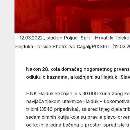
12.03.2022., stadion Poljud, Split - Hrvatski Tele
Hajduka Torcide Photo: Ivo Cagalj/PIXSELL (12.03.20
Nakon 28. kola domaćeg nogometnog prvenstva
odluku o kaznama, a kažnjeni su Hajduk i Sla
HNK Hajduk kažnjen je s 30.000 kuna zbog kori
navijača tijekom utakmice Hajduk – Lokomotiva
tribini (3546 pripadnika), sa središnjeg dijela tri
sedam dimnih kutija koje su pravile plavo-crven
od kojih je jedna bačena u prostor ispred iste t