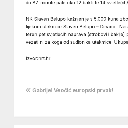
do 87. minute pale oko 12 baklji te 14 svjetlećih
NK Slaven Belupo kažnjen je s 5.000 kuna zbog 
tijekom utakmice Slaven Belupo – Dinamo. Nasupr
teren pet svjetlećih naprava (strobovi i baklj
vezati ni za koga od sudionika utakmice. Ukupan
Izvor:hrt.hr
Navigacija
Gabrijel Veočić europski prvak!
objava