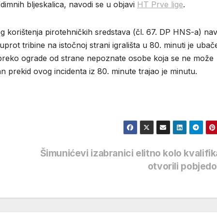
/dimnih bljeskalica, navodi se u objavi
HT Prve lige
.
korištenja pirotehničkih sredstava (čl. 67. DP HNS-a) nav
ot tribine na istočnoj strani igrališta u 80. minuti je uba
e) preko ograde od strane nepoznate osobe koja se ne može
 prekid ovog incidenta iz 80. minute trajao je minutu.
Šimunićevi izabranici elitno kolo kvalifik
otvorili pobje