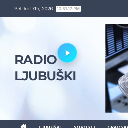
Skip
Pet. kol 7th, 2026
10:51:19 PM
to
content
RADIO
LJUBUŠKI
LJUBUŠKI
NOVOSTI
GRADSK