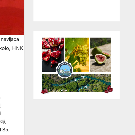
 navijaca
. kolo, HNK
h
j
i
ji,
d 85.