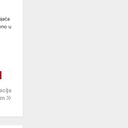
ijača
čeno u
acija
dom