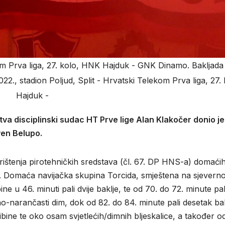
kom Prva liga, 27. kolo, HNK Hajduk - GNK Dinamo. Bakljada
22., stadion Poljud, Split - Hrvatski Telekom Prva liga, 27
Hajduk -
 disciplinski sudac HT Prve lige Alan Klakočer donio je
ven Belupo.
štenja pirotehničkih sredstava (čl. 67. DP HNS-a) domaći
. Domaća navijačka skupina Torcida, smještena na sjeverno
bine u 46. minuti pali dvije baklje, te od 70. do 72. minute pal
o-narančasti dim, dok od 82. do 84. minute pali desetak bakl
ribine te oko osam svjetlećih/dimnih bljeskalice, a također o