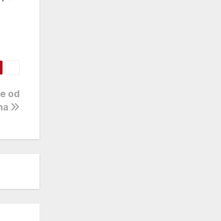
je od
na