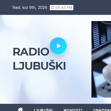
Skip
Ned. kol 9th, 2026
12:55:41 PM
to
content
RADIO
LJUBUŠKI
LJUBUŠKI
NOVOSTI
GRADSK