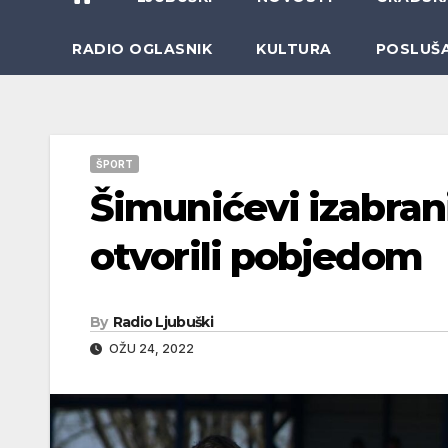
RADIO OGLASNIK
KULTURA
POSLUŠ
ŠPORT
Šimunićevi izabranic
otvorili pobjedom
By
Radio Ljubuški
OŽU 24, 2022