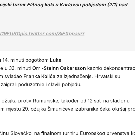
cijski turnir Elitnog kola u Karlovcu pobjedom (2:1) nad
U19EURO
pic.twitter.com/3iEXppaurr
 u 14. minuti pogotkom
Luke
 je u 33. minuti
Orri-Steinn Oskarsson
kaznio dekoncentrac
vom svladao
Franka Kolića
za izjednačenje. Hrvatski su
igrali poduzetnije i slavili pobjedu.
. ožujka protiv Rumunjske, također od 12 sati na stadionu
om mjestu 29. ožujka Šimunićeve izabranike čeka okršaj pro
ćinu Slovačkoj na finalnom turniru Europskog prvenstva ko