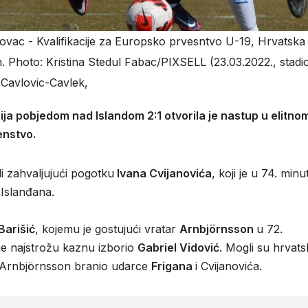
ovac - Kvalifikacije za Europsko prvesntvo U-19, Hrvatska 
. Photo: Kristina Stedul Fabac/PIXSELL (23.03.2022., stad
Cavlovic-Cavlek,
a pobjedom nad Islandom 2:1 otvorila je nastup u elitno
enstvo.
i zahvaljujući pogotku
Ivana Cvijanovića
, koji je u 74. minut
 Islanđana.
Barišić
, kojemu je gostujući vratar
Arnbjörnsson
u 72.
 je najstrožu kaznu izborio
Gabriel Vidović
. Mogli su hrvats
je Arnbjörnsson branio udarce
Frigana
i Cvijanovića.