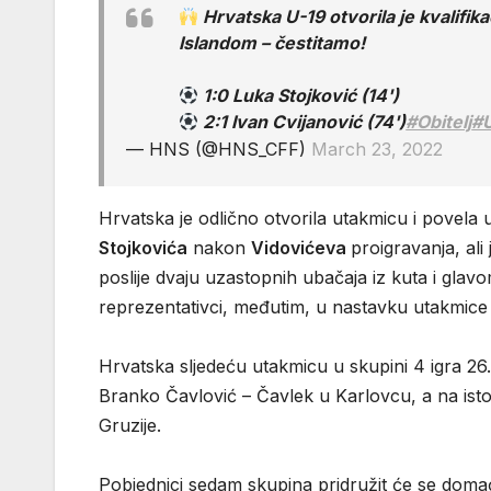
Hrvatska U-19 otvorila je kvalifika
Islandom – čestitamo!
1:0 Luka Stojković (14')
2:1 Ivan Cvijanović (74')
#Obitelj
#
— HNS (@HNS_CFF)
March 23, 2022
Hrvatska je odlično otvorila utakmicu i povela
Stojkovića
nakon
Vidovićeva
proigravanja, ali
poslije dvaju uzastopnih ubačaja iz kuta i gla
reprezentativci, međutim, u nastavku utakmice za
Hrvatska sljedeću utakmicu u skupini 4 igra 26
Branko Čavlović – Čavlek u Karlovcu, a na ist
Gruzije.
Pobjednici sedam skupina pridružit će se doma