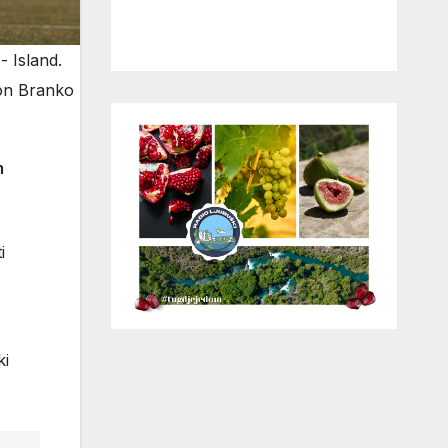
- Island.
ion Branko
m
i
ki