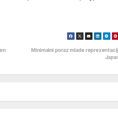
ven
Minimalni poraz mlade reprezentaci
Japa