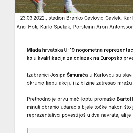
23.03.2022., stadion Branko Cavlovic-Cavlek, Karl
Andi Hoti, Karlo Speljak, Porsteinn Aron Antonsson
Mlada hrvatska U-19 nogometna reprezentacij
kolu kvalifikacija za odlazak na Europsko prv
Izabranici
Josipa Šimunića
u Karlovcu su slavil
okrunio lijepu akciju i iz blizine zatresao mrežu
Prethodno je prvu meč-loptu promašio
Bartol 
minuti obranio udarac s bijele točke nakon što
reprezentativci povesti još u dva navrata, ali 