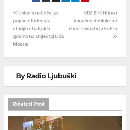
Navigacija
Uskoro natječaj za
HDZ BIH: Hitno i
prijem studenata
konačno deblokirati
objava
starijih studijskih
izbor ravnatelja FUP-a
godina na smještaj u Sc
Mostar
By
Radio Ljubuški
Related Post