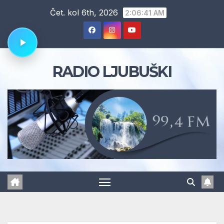
Skip
Čet. kol 6th, 2026
2:06:42 AM
to
content
RADIO LJUBUŠKI