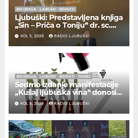
BIH I REGIJA
LJUBUŠKI
NOVOSTI
Ljubuški: Predstavljena knjiga
„Sin – Priča o Toniju“ dr. sc.
Zdenka Hercega
KOL 5, 2026
RADIO LJUBUŠKI
BIH I REGIJA
LJUBUŠKI
NOVOSTI
PROMO
Sedmo izdanje manifestacije
„Kušaj ljubuška vina“ donosi
vrhunska vina, gastronomiju i
KOL 5, 2026
RADIO LJUBUŠKI
glazbu