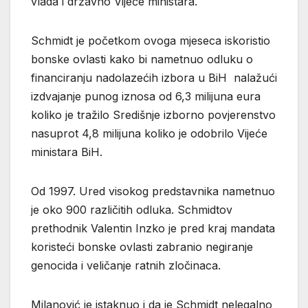
vlada i državno Vijeće ministara.
Schmidt je početkom ovoga mjeseca iskoristio
bonske ovlasti kako bi nametnuo odluku o
financiranju nadolazećih izbora u BiH nalažući
izdvajanje punog iznosa od 6,3 milijuna eura
koliko je tražilo Središnje izborno povjerenstvo
nasuprot 4,8 milijuna koliko je odobrilo Vijeće
ministara BiH.
Od 1997. Ured visokog predstavnika nametnuo
je oko 900 različitih odluka. Schmidtov
prethodnik Valentin Inzko je pred kraj mandata
koristeći bonske ovlasti zabranio negiranje
genocida i veličanje ratnih zločinaca.
Milanović je istaknuo i da je Schmidt nelegalno