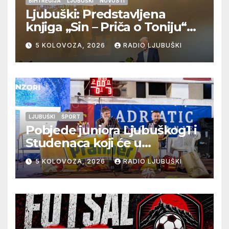
BIH I REGIJA
LJUBUŠKI
NOVOSTI
Ljubuški: Predstavljena
knjiga „Sin – Priča o Toniju“
dr. sc. Zdenka Hercega
5 KOLOVOZA, 2026
RADIO LJUBUŠKI
LJUBUŠKI
ŠPORT
Pobjede juniora Ljubuškog1 i
Studenaca koji će u
međusobnom susretu
5 KOLOVOZA, 2026
RADIO LJUBUŠKI
odlučiti o prvom mjestu u
skupini “A”, seniori Teskere
upisali treću pobjedu,
Radišići “otpali”, a Humac se
pobjedom protiv Crvenog