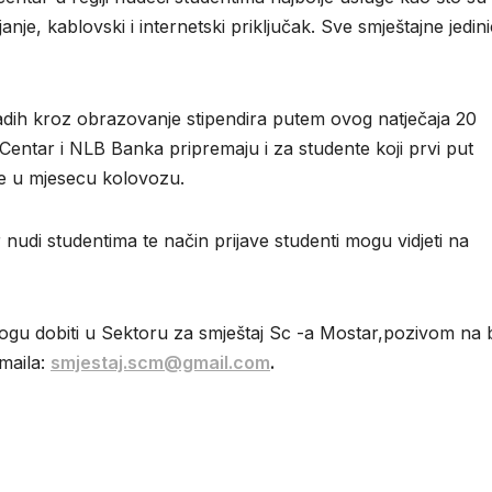
je, kablovski i internetski priključak. Sve smještajne jedin
adih kroz obrazovanje stipendira putem ovog natječaja 20
 Centar i NLB Banka pripremaju i za studente koji prvi put
eće u mjesecu kolovozu.
nudi studentima te način prijave studenti mogu vidjeti na
 mogu dobiti u Sektoru za smještaj Sc -a Mostar,pozivom na 
maila:
smjestaj.scm@gmail.com
.