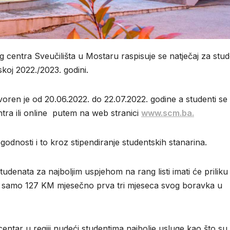
centra Sveučilišta u Mostaru raspisuje se natječaj za stu
skoj 2022./2023. godini.
otvoren je od 20.06.2022. do 22.07.2022. godine a studenti se
ntra ili online putem na web stranici
www.scm.ba.
odnosti i to kroz stipendiranje studentskih stanarina.
udenata za najboljim uspjehom na rang listi imati će priliku
 od samo 127 KM mjesečno prva tri mjeseca svog boravka u
entar u regiji nudeći studentima najbolje usluge kao što su 