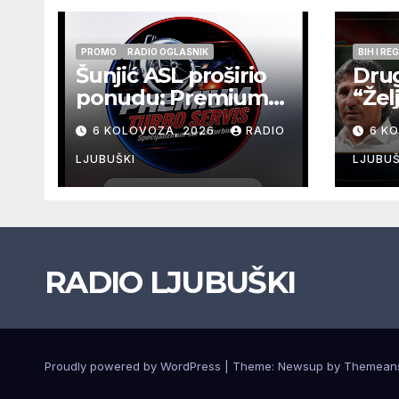
PROMO
RADIO OGLASNIK
BIH I RE
Šunjić ASL proširio
Drug
ponudu: Premium
“Žel
Turbo Servis sada
održ
6 KOLOVOZA, 2026
RADIO
6 K
na jednoj adresi u
srij
Ljubuškom
u O
LJUBUŠKI
LJUBUŠ
RADIO LJUBUŠKI
Proudly powered by WordPress
|
Theme: Newsup by
Themean