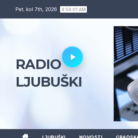
Skip
Pet. kol 7th, 2026
4:58:03 AM
to
content
RADIO
LJUBUŠKI
LJUBUŠKI
NOVOSTI
GRADSK