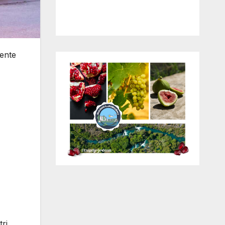
dente
tri