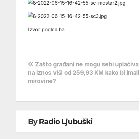
Izvor:pogled.ba
Navigacija
Zašto građani ne mogu sebi uplaćivat
na iznos viši od 259,93 KM kako bi imal
objava
mirovine?
By
Radio Ljubuški