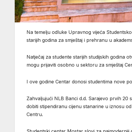
Na temelju odluke Upravnog vijeća Studentskog 
starijih godina za smještaj i prehranu u akadem
Natječaj za studente starijih studijskih godina 
mogu prijaviti osobno u sektoru za smještaj Ce
I ove godine Centar donosi studentima nove pog
Zahvaljujući NLB Banci d.d. Sarajevo prvih 20 st
dobiti stipendiranu cijenu stanarine u iznosu
Centru.
Studentski centar Mostar slovi za najmoderniji c