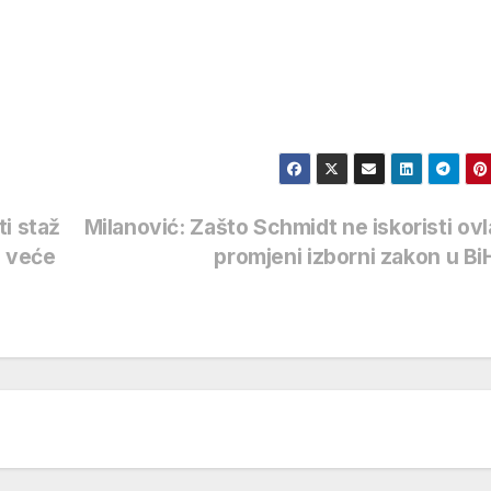
i staž
Milanović: Zašto Schmidt ne iskoristi ovla
i veće
promjeni izborni zakon u B