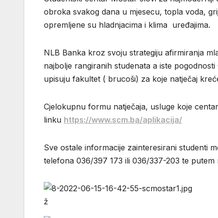
obroka svakog dana u mjesecu, topla voda, grijan
opremljene su hladnjacima i klima uređajima.
NLB Banka kroz svoju strategiju afirmiranja ml
najbolje rangiranih studenata a iste pogodnosti
upisuju fakultet ( brucoši) za koje natječaj kr
Cjelokupnu formu natječaja, usluge koje centar 
linku
https://www.scm.ba/aplikacija/
Sve ostale informacije zainteresirani studenti
telefona 036/397 173 ili 036/337-203 te putem 
ž