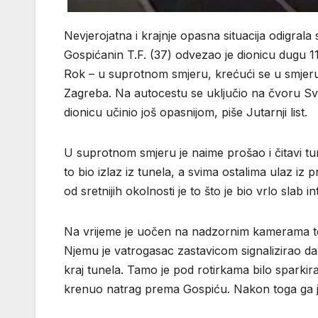
Nevjerojatna i krajnje opasna situacija odigral
Gospićanin T.F. (37) odvezao je dionicu dugu 1
Rok – u suprotnom smjeru, krećući se u smjer
Zagreba. Na autocestu se uključio na čvoru Sve
dionicu učinio još opasnijom, piše Jutarnji list.
U suprotnom smjeru je naime prošao i čitavi tun
to bio izlaz iz tunela, a svima ostalima ulaz iz 
od sretnijih okolnosti je to što je bio vrlo slab i
Na vrijeme je uočen na nadzornim kamerama te
Njemu je vatrogasac zastavicom signalizirao da
kraj tunela. Tamo je pod rotirkama bilo sparkir
krenuo natrag prema Gospiću. Nakon toga ga je z