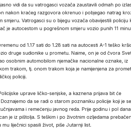
jasno vidi da su vatrogasci vozača zaustavili odmah po izla
e on nakon kraćeg razgovora okrenuo i pobjegao natrag kro
 smjeru. Vatrogasci su o bijegu vozača obavijestili policiju 
 Vozač je autocestom u pogrešnom smjeru vozio punih 11 minu
 vremenu od 1.17 sati do 1.28 sati na autocesti A-1 teško krši
ozio druge sudionike u prometu. Naime, on je od čvora Svet
ljao osobnim automobilom njemačke nacionalne oznake, iz
kom trakom, tj. onom trakom koja je namijenjena za prome
koj policiji.
licijske uprave ličko-senjske, a kaznena prijava bit će
oznajemo da se radi o starom poznaniku policije koji je ser
u tučnjavama i remećenju javnog reda. Prije godinu i pol dana
 je iz pištolja. S teškim i po životnim ozljedama prebačen
liječnici spasili život, piše Jutarnji list.