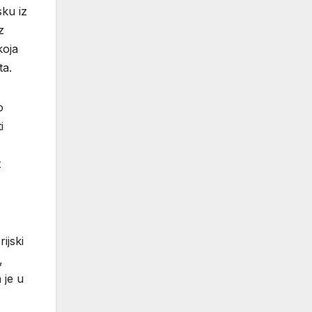
sku iz
z
koja
ta.
o
i
t
ijski
,
 je u