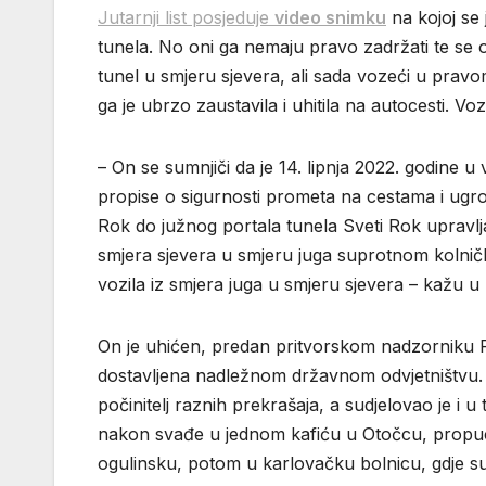
Jutarnji list posjeduje
video snimku
na kojoj se 
tunela. No oni ga nemaju pravo zadržati te s
tunel u smjeru sjevera, ali sada vozeći u pravom
ga je ubrzo zaustavila i uhitila na autocesti.
– On se sumnjiči da je 14. lipnja 2022. godine u
propise o sigurnosti prometa na cestama i ugr
Rok do južnog portala tunela Sveti Rok uprav
smjera sjevera u smjeru juga suprotnom kolnič
vozila iz smjera juga u smjeru sjevera – kažu u lič
On je uhićen, predan pritvorskom nadzorniku Po
dostavljena nadležnom državnom odvjetništvu. D
počinitelj raznih prekrašaja, a sudjelovao je i 
nakon svađe u jednom kafiću u Otočcu, propucan
ogulinsku, potom u karlovačku bolnicu, gdje su mu 