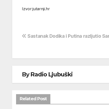
Izvor:jutarnji.hr
Navigacija
Sastanak Dodika i Putina razljutio Sa
objava
By
Radio Ljubuški
Related Post