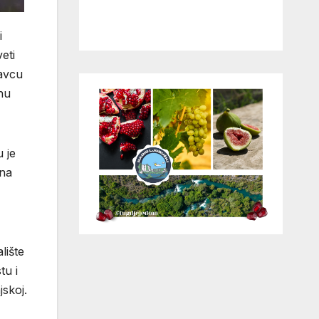
i
eti
avcu
nu
 je
dna
lište
tu i
jskoj.