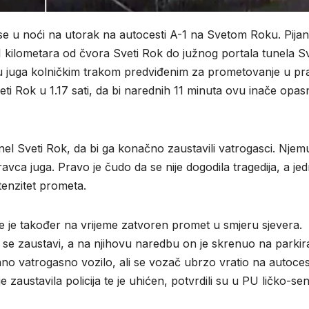
a se u noći na utorak na autocesti A-1 na Svetom Roku. Pijan
1 kilometara od čvora Sveti Rok do južnog portala tunela Sv
u juga kolničkim trakom predviđenim za prometovanje u pr
ti Rok u 1.17 sati, da bi narednih 11 minuta ovu inače opas
el Sveti Rok, da bi ga konačno zaustavili vatrogasci. Njemu
pravca juga. Pravo je čudo da se nije dogodila tragedija, a je
ntenzitet prometa.
 je također na vrijeme zatvoren promet u smjeru sjevera.
 se zaustavi, a na njihovu naredbu on je skrenuo na parkira
ano vatrogasno vozilo, ali se vozač ubrzo vratio na autoces
austavila policija te je uhićen, potvrdili su u PU ličko-sen