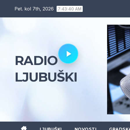
Skip
Pet. kol 7th, 2026
7:43:42 AM
to
content
RADIO
LJUBUŠKI
LJUBUŠKI
NOVOSTI
GRADSK