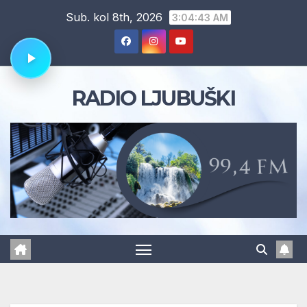
Skip
Sub. kol 8th, 2026
3:04:44 AM
to
content
RADIO LJUBUŠKI