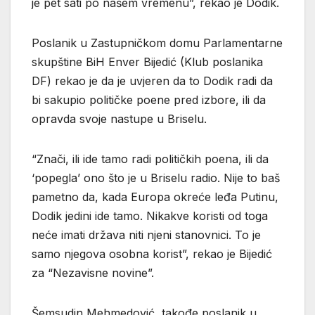
je pet sati po našem vremenu”, rekao je Dodik.
Poslanik u Zastupničkom domu Parlamentarne
skupštine BiH Enver Bijedić (Klub poslanika
DF) rekao je da je uvjeren da to Dodik radi da
bi sakupio političke poene pred izbore, ili da
opravda svoje nastupe u Briselu.
“Znači, ili ide tamo radi političkih poena, ili da
‘popegla’ ono što je u Briselu radio. Nije to baš
pametno da, kada Europa okreće leđa Putinu,
Dodik jedini ide tamo. Nikakve koristi od toga
neće imati država niti njeni stanovnici. To je
samo njegova osobna korist”, rekao je Bijedić
za “Nezavisne novine”.
Šemsudin Mehmedović, takođe poslanik u