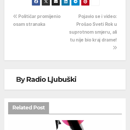
Navigacija
Političar promijenio
Pojavio se i video:
osam stranaka
Prošao Sveti Rok u
objava
suprotnom smjeru, ali
tu nije bio kraj drame!
By
Radio Ljubuški
Related Post