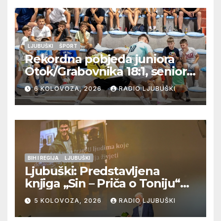
LJUBUŠKI
ŠPORT
Rekordna pobjeda juniora
Otok/Grabovnika 18:1, seniori
Pregrađa u četvrtfinalu,
6 KOLOVOZA, 2026
RADIO LJUBUŠKI
Veljaci i Cerno/Crnopod u
doigravanju, Grljevići završili
natjecanje
BIH I REGIJA
LJUBUŠKI
Ljubuški: Predstavljena
knjiga „Sin – Priča o Toniju“
dr. sc. Zdenka Hercega
5 KOLOVOZA, 2026
RADIO LJUBUŠKI