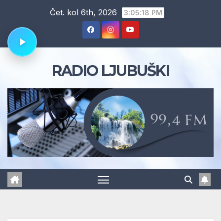
Skip
Čet. kol 6th, 2026
3:05:19 PM
to
content
RADIO LJUBUŠKI