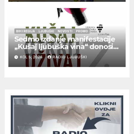
BIH I REGIJA
LJUBUŠKI
NOVOSTI
PROMO
Sedmo izdanje manifestacije
„Kušaj ljubuška vina“ donosi
vrhunska vina, gastronomiju i
KOL 5, 2026
RADIO LJUBUŠKI
glazbu