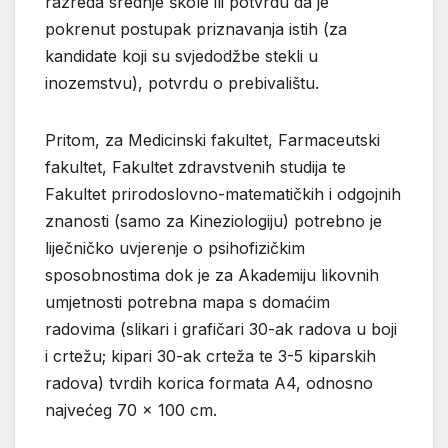
razreda srednje škole ili potvrdu da je
pokrenut postupak priznavanja istih (za
kandidate koji su svjedodžbe stekli u
inozemstvu), potvrdu o prebivalištu.
Pritom, za Medicinski fakultet, Farmaceutski
fakultet, Fakultet zdravstvenih studija te
Fakultet prirodoslovno-matematičkih i odgojnih
znanosti (samo za Kineziologiju) potrebno je
liječničko uvjerenje o psihofizičkim
sposobnostima dok je za Akademiju likovnih
umjetnosti potrebna mapa s domaćim
radovima (slikari i grafičari 30-ak radova u boji
i crtežu; kipari 30-ak crteža te 3-5 kiparskih
radova) tvrdih korica formata A4, odnosno
najvećeg 70 x 100 cm.