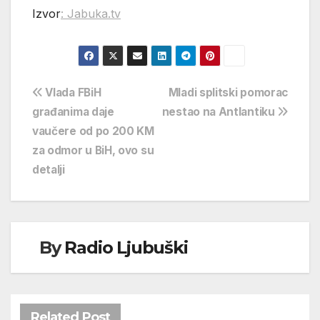
Izvor
: Jabuka.tv
Navigacija
Vlada FBiH
Mladi splitski pomorac
građanima daje
nestao na Antlantiku
objava
vaučere od po 200 KM
za odmor u BiH, ovo su
detalji
By
Radio Ljubuški
Related Post