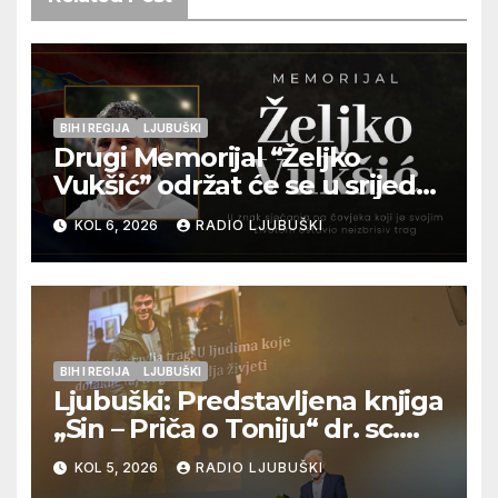
BIH I REGIJA
LJUBUŠKI
Drugi Memorijal “Željko
Vukšić” održat će se u srijedu
12. kolovoza u Otoku
KOL 6, 2026
RADIO LJUBUŠKI
BIH I REGIJA
LJUBUŠKI
Ljubuški: Predstavljena knjiga
„Sin – Priča o Toniju“ dr. sc.
Zdenka Hercega
KOL 5, 2026
RADIO LJUBUŠKI