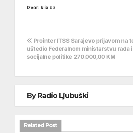
Izvor: klix.ba
Navigacija
Prointer ITSS Sarajevo prijavom na 
uštedio Federalnom ministarstvu rada i
objava
socijalne politike 270.000,00 KM
By
Radio Ljubuški
Related Post