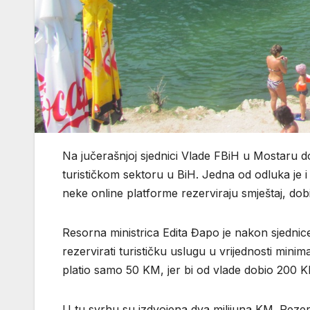
Na jučerašnjoj sjednici Vlade FBiH u Mostaru 
turističkom sektoru u BiH. Jedna od odluka je i 
neke online platforme rezerviraju smještaj, dob
Resorna ministrica Edita Đapo je nakon sjednice 
rezervirati turističku uslugu u vrijednosti mini
platio samo 50 KM, jer bi od vlade dobio 200 
U tu svrhu su izdvojena dva milijuna KM. Rezerva