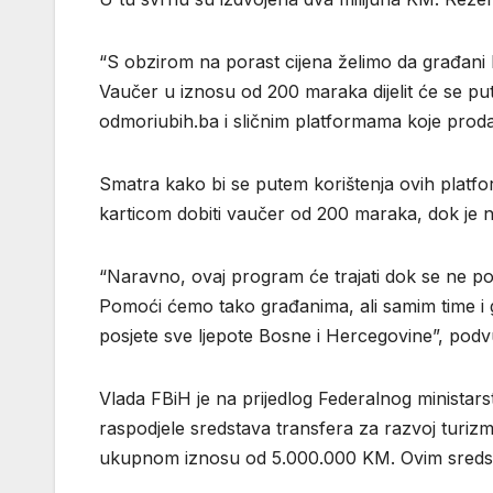
“S obzirom na porast cijena želimo da građan
Vaučer u iznosu od 200 maraka dijelit će se pu
odmoriubih.ba i sličnim platformama koje proda
Smatra kako bi se putem korištenja ovih platform
karticom dobiti vaučer od 200 maraka, dok je 
“Naravno, ovaj program će trajati dok se ne pot
Pomoći ćemo tako građanima, ali samim time i
posjete sve ljepote Bosne i Hercegovine”, podv
Vlada FBiH je na prijedlog Federalnog ministarst
raspodjele sredstava transfera za razvoj turi
ukupnom iznosu od 5.000.000 KM. Ovim sreds