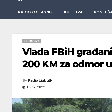
RADIO OGLASNIK
KULTURA
POSLUŠ
BIH I REGIJA
Vlada FBiH građan
200 KM za odmor u 
By
Radio Ljubuški
LIP 17, 2022