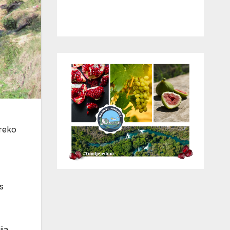
preko
s
ja.