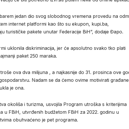
i barem jedan dio svog slobodnog vremena provedu na odm
tem internet platformi kao što su ekupon, kupi.ba,
ju turističke pakete unutar Federacije BiH”, dodaje Đapo.
i uklonila diskriminacija, jer će apsolutno svako tko plati
najmanji paket 250 maraka.
roše ova dva milijuna , a najkasnije do 31. prosinca ove go
 gospodarstvu. Nadam se da ćemo ovime motivirati građane
ukla je ona.
va okoliša i turizma, usvojila Program utroška s kriterijima
zma u FBiH, utvrđenih budžetom FBiH za 2022. godinu u
tvima obuhvaćeno je pet programa.