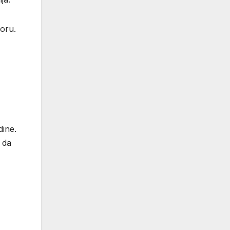
oru.
dine.
 da