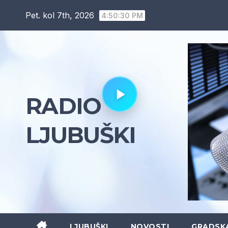
Skip
Pet. kol 7th, 2026
4:50:31 PM
to
content
RADIO
LJUBUŠKI
LJUBUŠKI
NOVOSTI
GRADSK