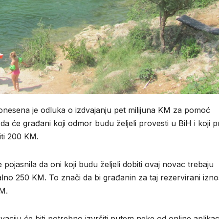
donesena je odluka o izdvajanju pet milijuna KM za pomoć
da će građani koji odmor budu željeli provesti u BiH i koji 
iti 200 KM.
pojasnila da oni koji budu željeli dobiti ovaj novac trebaju
malno 250 KM. To znači da bi građanin za taj rezervirani izno
KM.
ciju će biti potrebno izvršiti putem neke od online aplikaci