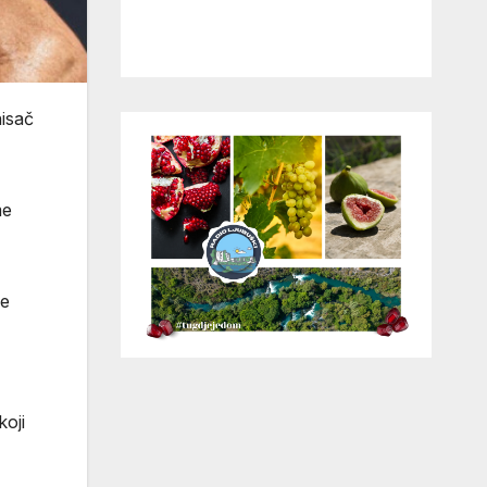
nisač
me
je
koji