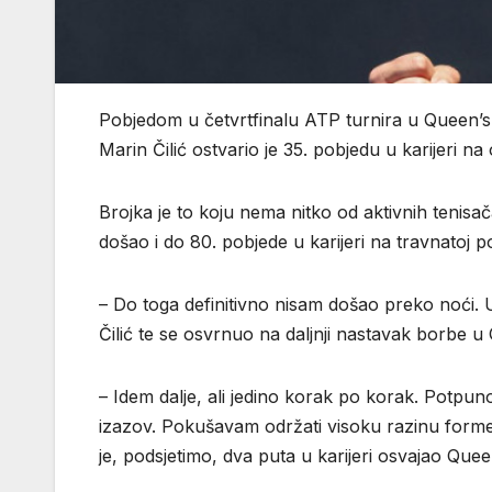
Pobjedom u četvrtfinalu ATP turnira u Queen’s C
Marin Čilić ostvario je 35. pobjedu u karijeri n
Brojka je to koju nema nitko od aktivnih tenisača
došao i do 80. pobjede u karijeri na travnatoj p
– Do toga definitivno nisam došao preko noći. 
Čilić te se osvrnuo na daljnji nastavak borbe u
– Idem dalje, ali jedino korak po korak. Potpun
izazov. Pokušavam održati visoku razinu forme i
je, podsjetimo, dva puta u karijeri osvajao Queen