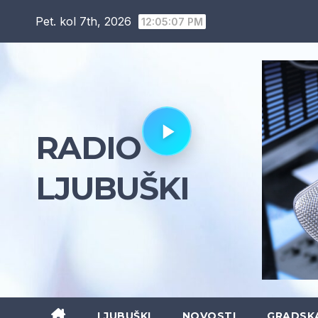
Skip
Pet. kol 7th, 2026
12:05:08 PM
to
content
RADIO
LJUBUŠKI
LJUBUŠKI
NOVOSTI
GRADSK