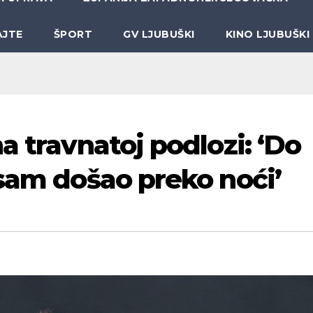
AJTE
ŠPORT
GV LJUBUŠKI
KINO LJUBUŠKI
a travnatoj podlozi: ‘Do
isam došao preko noći’