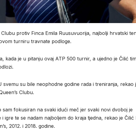
lubu protiv Finca Emila Ruusuvuorija, najbolji hrvatski te
a ovom turniru travnate podloge.
, kada je u pitanju ovaj ATP 500 turnir, a ujedno je Čilić ti
odlozi.
U svemu su bile neophodne godine rada i treniranja, rekao 
 Queen’s Clubu.
o sam fokusiran na svaki idući meč jer svaki novi dvoboj je
 igre te se nadam najboljem do kraja tjedna, rekao je Čilić 
’s, 2012. i 2018. godine.