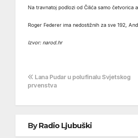
Na travnatoj podlozi od Čilića samo četvorica a
Roger Federer ima nedostižnih za sve 192, And
Izvor: narod.hr
Navigacija
Lana Pudar u polufinalu Svjetskog
prvenstva
objava
By
Radio Ljubuški