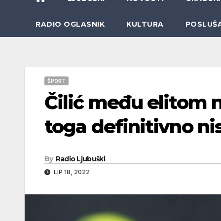
RADIO OGLASNIK
KULTURA
POSLUŠ
ŠPORT
Čilić među elitom n
toga definitivno n
By
Radio Ljubuški
LIP 18, 2022