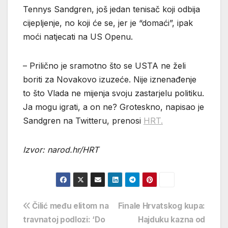
Tennys Sandgren, još jedan tenisač koji odbija
cijepljenje, no koji će se, jer je “domaći”, ipak
moći natjecati na US Openu.
– Prilično je sramotno što se USTA ne želi
boriti za Novakovo izuzeće. Nije iznenađenje
to što Vlada ne mijenja svoju zastarjelu politiku.
Ja mogu igrati, a on ne? Groteskno, napisao je
Sandgren na Twitteru, prenosi
HRT.
Izvor: narod.hr/HRT
Navigacija
Čilić među elitom na
Finale Hrvatskog kupa:
travnatoj podlozi: ‘Do
Hajduku kazna od