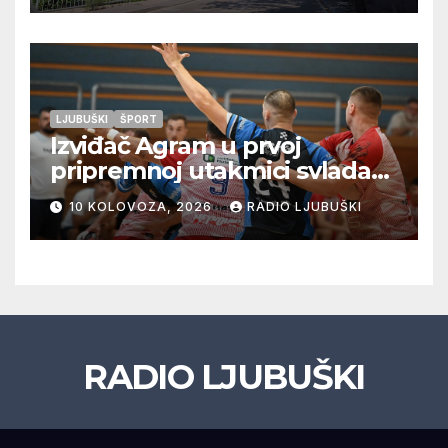
LJUBUŠKI
ŠPORT
Izviđač Agram u prvoj
pripremnoj utakmici svladao
Metković Zalom 37:32
10 KOLOVOZA, 2026
RADIO LJUBUŠKI
RADIO LJUBUŠKI