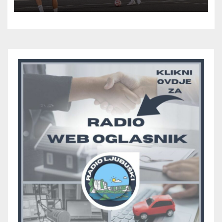
prolazak dalje, Klobuk ispao,
večeras počinje četvrtfinale
juniora