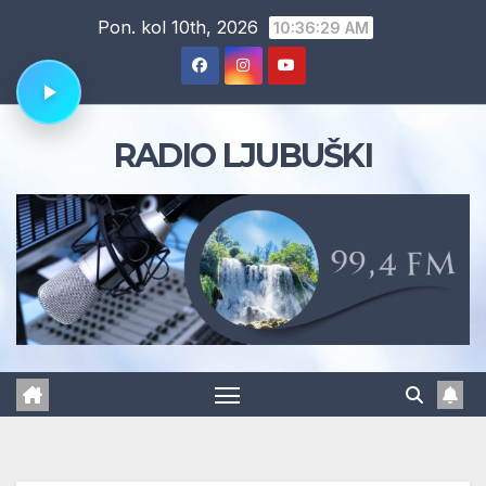
Skip
Pon. kol 10th, 2026
10:36:30 AM
to
content
RADIO LJUBUŠKI