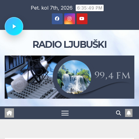
Skip
Pet. kol 7th, 2026
6:35:49 PM
to
content
RADIO LJUBUŠKI