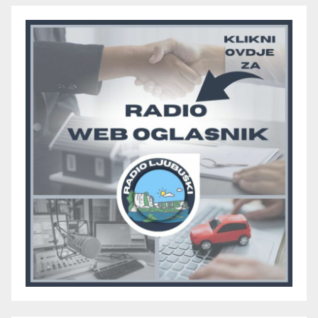
pobjedom protiv Crvenog
Grma “vratio u igru”