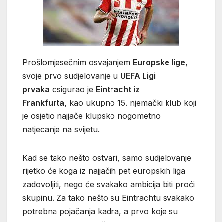
Prošlomjesečnim osvajanjem
Europske lige
,
svoje prvo sudjelovanje u
UEFA Ligi
prvaka
osigurao je
E
intracht iz
Frankfurta,
kao ukupno 15. njemački klub koji
je osjetio najjače klupsko nogometno
natjecanje na svijetu.
Kad se tako nešto ostvari, samo sudjelovanje
rijetko će koga iz najjačih pet europskih liga
zadovoljiti, nego će svakako ambicija biti proći
skupinu. Za tako nešto su Eintrachtu svakako
potrebna pojačanja kadra, a prvo koje su