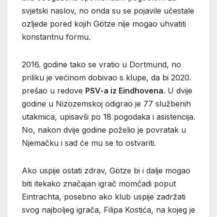
svjetski naslov, no onda su se pojavile učestale
ozljede pored kojih Götze nije mogao uhvatiti
konstantnu formu.
2016. godine tako se vratio u Dortmund, no
priliku je većinom dobivao s klupe, da bi 2020.
prešao u redove
PSV-a iz Eindhovena
. U dvije
godine u Nizozemskoj odigrao je 77 službenih
utakmica, upisavši po 18 pogodaka i asistencija.
No, nakon dvije godine poželio je povratak u
Njemačku i sad će mu se to ostvariti.
Ako uspije ostati zdrav, Götze bi i dalje mogao
biti itekako značajan igrač momčadi poput
Eintrachta, posebno ako klub uspije zadržati
svog najboljeg igrača, Filipa Kostića, na kojeg je