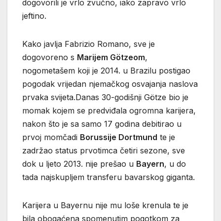
dogovorili je vrlo zvučno, iako zapravo vrlo
jeftino.
Kako javlja Fabrizio Romano, sve je
dogovoreno s
Marijem Götzeom
,
nogometašem koji je 2014. u Brazilu postigao
pogodak vrijedan njemačkog osvajanja naslova
prvaka svijeta.Danas 30-godišnji Götze bio je
momak kojem se predviđala ogromna karijera,
nakon što je sa samo 17 godina debitirao u
prvoj momčadi
Borussije Dortmund
te je
zadržao status prvotimca četiri sezone, sve
dok u ljeto 2013. nije prešao u
Bayern
, u do
tada najskupljem transferu bavarskog giganta.
Karijera u Bayernu nije mu loše krenula te je
bila obogaćena spomenutim pogotkom za