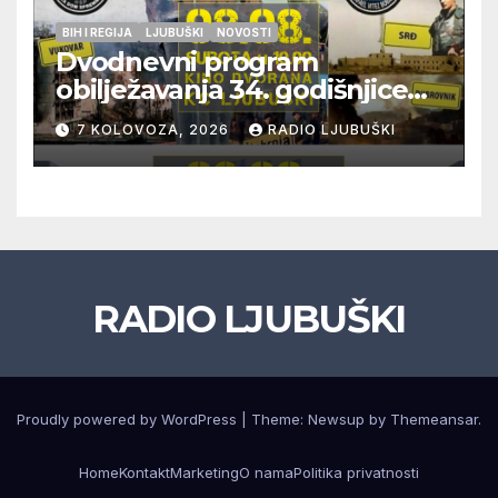
BIH I REGIJA
LJUBUŠKI
NOVOSTI
Dvodnevni program
obilježavanja 34. godišnjice
pogibije generala Blaža
7 KOLOVOZA, 2026
RADIO LJUBUŠKI
Kraljevića i osmorice
pripadnika HOS-a
RADIO LJUBUŠKI
Proudly powered by WordPress
|
Theme: Newsup by
Themeansar
.
Home
Kontakt
Marketing
O nama
Politika privatnosti