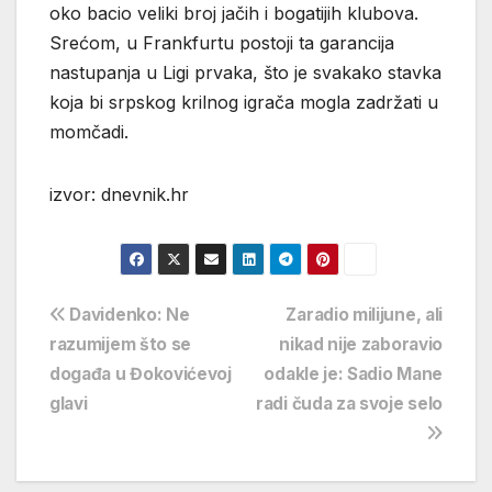
oko bacio veliki broj jačih i bogatijih klubova.
Srećom, u Frankfurtu postoji ta garancija
nastupanja u Ligi prvaka, što je svakako stavka
koja bi srpskog krilnog igrača mogla zadržati u
momčadi.
izvor: dnevnik.hr
Navigacija
Davidenko: Ne
Zaradio milijune, ali
razumijem što se
nikad nije zaboravio
objava
događa u Đokovićevoj
odakle je: Sadio Mane
glavi
radi čuda za svoje selo