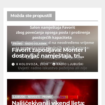
Možda ste propustili
PROMO
RADIO OGLASNIK
Favorit zapošljava: Monter i
dostavljač namještaja, tri
izvršitelja
8 KOLOVOZA, 2026
RADIO LJUBUŠKI
LJUBUŠKI
NOVOSTI
PROMO
Najiščekivaniji vikend ljeta: