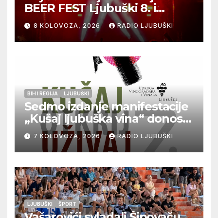
BEER FEST Ljubuški 8. i
9.kolovoza
8 KOLOVOZA, 2026
RADIO LJUBUŠKI
BIH I REGIJA
LJUBUŠKI
Sedmo izdanje manifestacije
„Kušaj ljubuška vina“ donosi
vrhunska vina, gastronomiju i
7 KOLOVOZA, 2026
RADIO LJUBUŠKI
glazbu
LJUBUŠKI
ŠPORT
Vašarovići svladali Šipovaču