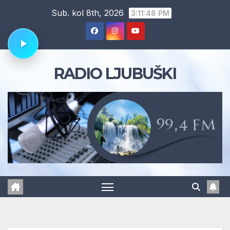
Skip
Sub. kol 8th, 2026
3:11:49 PM
to
content
RADIO LJUBUŠKI