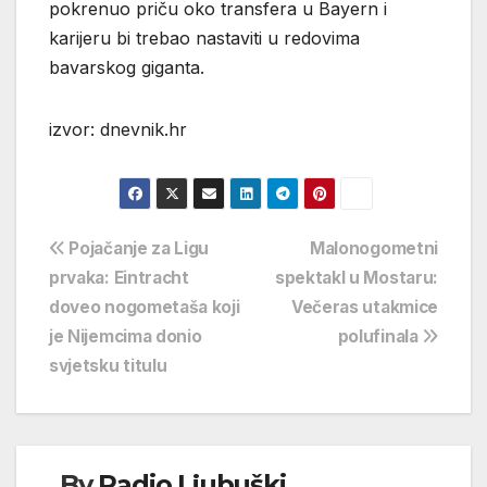
pokrenuo priču oko transfera u Bayern i
karijeru bi trebao nastaviti u redovima
bavarskog giganta.
izvor: dnevnik.hr
Navigacija
Pojačanje za Ligu
Malonogometni
prvaka: Eintracht
spektakl u Mostaru:
objava
doveo nogometaša koji
Večeras utakmice
je Nijemcima donio
polufinala
svjetsku titulu
By
Radio Ljubuški