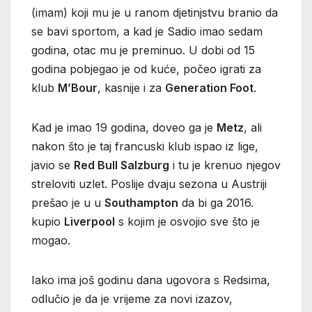
(imam) koji mu je u ranom djetinjstvu branio da
se bavi sportom, a kad je Sadio imao sedam
godina, otac mu je preminuo. U dobi od 15
godina pobjegao je od kuće, počeo igrati za
klub
M’Bour
, kasnije i za
Generation Foot
.
Kad je imao 19 godina, doveo ga je
Metz
, ali
nakon što je taj francuski klub ispao iz lige,
javio se
Red Bull Salzburg
i tu je krenuo njegov
streloviti uzlet. Poslije dvaju sezona u Austriji
prešao je u u
Southampton
da bi ga 2016.
kupio
Liverpool
s kojim je osvojio sve što je
mogao.
Iako ima još godinu dana ugovora s Redsima,
odlučio je da je vrijeme za novi izazov,