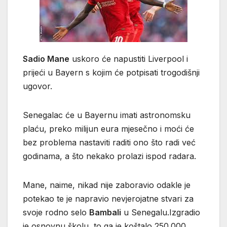
Sadio Mane
uskoro će napustiti Liverpool i
prijeći u Bayern s kojim će potpisati trogodišnji
ugovor.
Senegalac će u Bayernu imati astronomsku
plaću, preko milijun eura mjesečno i moći će
bez problema nastaviti raditi ono što radi već
godinama, a što nekako prolazi ispod radara.
Mane, naime, nikad nije zaboravio odakle je
potekao te je napravio nevjerojatne stvari za
svoje rodno selo
Bambali
u Senegalu.Izgradio
je osnovnu školu, to ga je koštalo 250.000