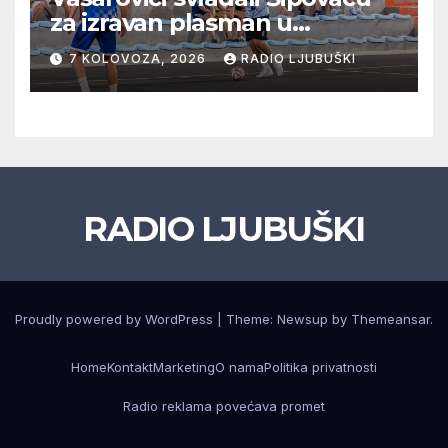
za izravan plasman u
četvrtfinale, Grab izborio
7 KOLOVOZA, 2026
RADIO LJUBUŠKI
prolazak dalje, Klobuk ispao,
večeras počinje četvrtfinale
juniora
RADIO LJUBUŠKI
Proudly powered by WordPress
|
Theme: Newsup by
Themeansar
.
Home
Kontakt
Marketing
O nama
Politika privatnosti
Radio reklama povećava promet