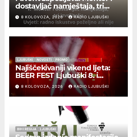
dostavljač namještaja, tri
izvršitelja
8 KOLOVOZA, 2026
RADIO LJUBUŠKI
LJUBUŠKI
NOVOSTI
PROMO
Najiščekivaniji vikend ljeta:
BEER FEST Ljubuški 8. i
9.kolovoza
8 KOLOVOZA, 2026
RADIO LJUBUŠKI
BIH I REGIJA
LJUBUŠKI