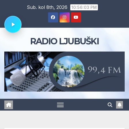
Skip
Sub. kol 8th, 2026
10:56:03 PM
to
content
RADIO LJUBUŠKI