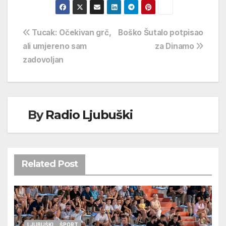
Navigacija
Tucak: Očekivan grč,
Boško Šutalo potpisao
ali umjereno sam
za Dinamo
objava
zadovoljan
By
Radio Ljubuški
Related Post
LJUBUŠKI
ŠPORT