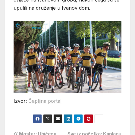
uputili na druženje u Ivanov dom.
Izvor:
Čapljina portal
Mostar: Uhićena
Sve iz početka: Kaplanu