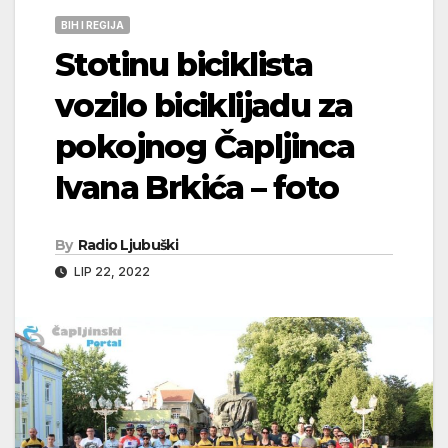
BIH I REGIJA
Stotinu biciklista
vozilo biciklijadu za
pokojnog Čapljinca
Ivana Brkića – foto
By
Radio Ljubuški
LIP 22, 2022