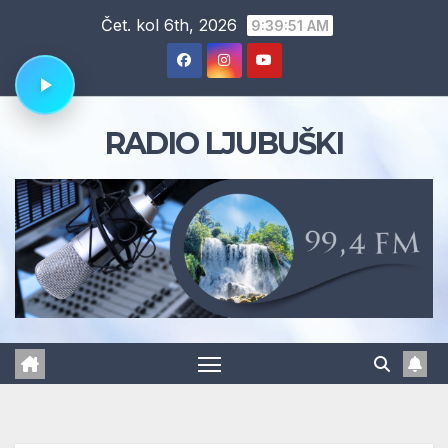
Skip
Čet. kol 6th, 2026
9:39:52 AM
to
content
RADIO LJUBUŠKI