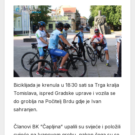
Biciklijada je krenula u 18:30 sati sa Trga kralja
Tomislava, ispred Gradske uprave i vozila se
do groblja na Počitelj Brdu gdje je Ivan
sahranjen.
Članovi BK ”Čapljina” upalili su svijeće i položili
cvijeće na Ivanovom grobu, nakon čega su se