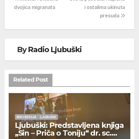
Navigacija
dvojica migranata
i ostalima ukinuta
objava
presuda
By
Radio Ljubuški
Related Post
BIH I REGIJA
LJUBUŠKI
Ljubuški: Predstavljena knjiga
„Sin – Priča o Toniju“ dr. sc.