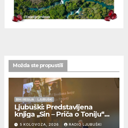
Možda ste propustili
BIH I REGIJA
LJUBUŠKI
Ljubuški: Predstavljena
knjiga „Sin – Priča o Toniju“
dr. sc. Zdenka Hercega
5 KOLOVOZA, 2026
RADIO LJUBUŠKI