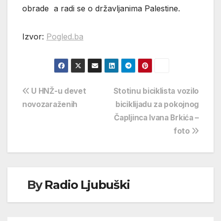
obrade a radi se o državljanima Palestine.
Izvor:
Pogled.ba
Navigacija
U HNŽ-u devet
Stotinu biciklista vozilo
novozaraženih
biciklijadu za pokojnog
objava
Čapljinca Ivana Brkića –
foto
By
Radio Ljubuški