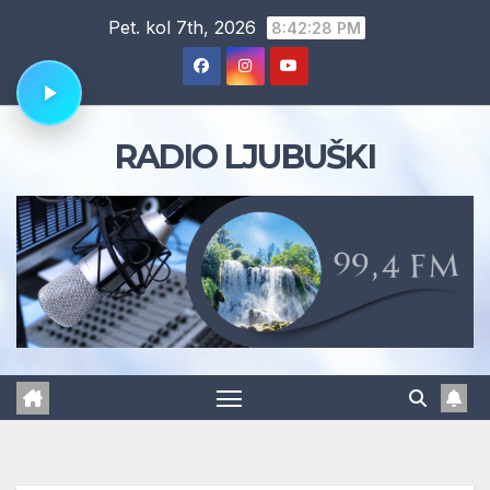
Skip
Pet. kol 7th, 2026
8:42:29 PM
to
content
RADIO LJUBUŠKI