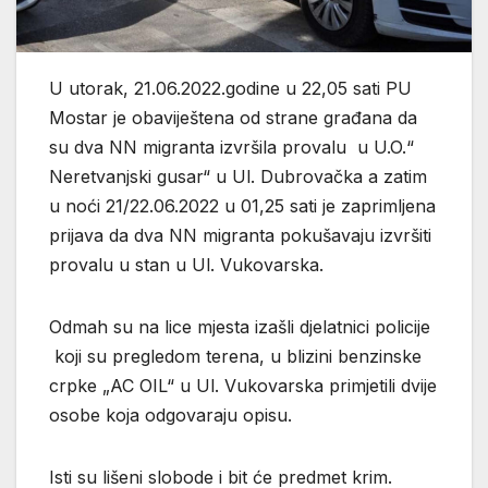
U utorak, 21.06.2022.godine u 22,05 sati PU
Mostar je obaviještena od strane građana da
su dva NN migranta izvršila provalu u U.O.“
Neretvanjski gusar“ u Ul. Dubrovačka a zatim
u noći 21/22.06.2022 u 01,25 sati je zaprimljena
prijava da dva NN migranta pokušavaju izvršiti
provalu u stan u Ul. Vukovarska.
Odmah su na lice mjesta izašli djelatnici policije
koji su pregledom terena, u blizini benzinske
crpke „AC OIL“ u Ul. Vukovarska primjetili dvije
osobe koja odgovaraju opisu.
Isti su lišeni slobode i bit će predmet krim.