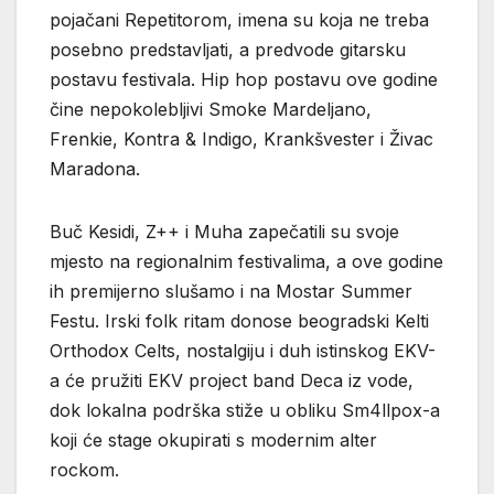
pojačani Repetitorom, imena su koja ne treba
posebno predstavljati, a predvode gitarsku
postavu festivala. Hip hop postavu ove godine
čine nepokolebljivi Smoke Mardeljano,
Frenkie, Kontra & Indigo, Krankšvester i Živac
Maradona.
Buč Kesidi, Z++ i Muha zapečatili su svoje
mjesto na regionalnim festivalima, a ove godine
ih premijerno slušamo i na Mostar Summer
Festu. Irski folk ritam donose beogradski Kelti
Orthodox Celts, nostalgiju i duh istinskog EKV-
a će pružiti EKV project band Deca iz vode,
dok lokalna podrška stiže u obliku Sm4llpox-a
koji će stage okupirati s modernim alter
rockom.