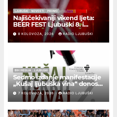
LJUBUŠKI
NOVOSTI
PROMO
Najiščekivaniji vikend ljeta:
BEER FEST Ljubuški 8. i
9.kolovoza
8 KOLOVOZA, 2026
RADIO LJUBUŠKI
BIH I REGIJA
LJUBUŠKI
Sedmo izdanje manifestacije
„Kušaj ljubuška vina“ donosi
vrhunska vina, gastronomiju i
7 KOLOVOZA, 2026
RADIO LJUBUŠKI
glazbu