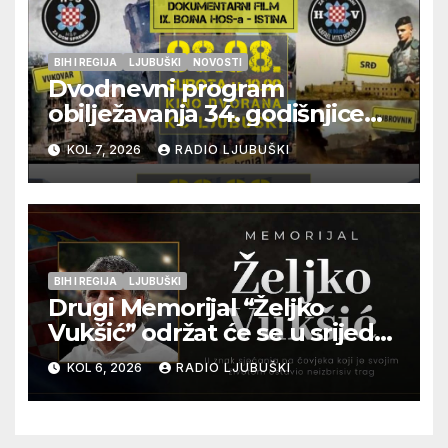
BIH I REGIJA
LJUBUŠKI
NOVOSTI
Dvodnevni program
obilježavanja 34. godišnjice
pogibije generala Blaža
KOL 7, 2026
RADIO LJUBUŠKI
Kraljevića i osmorice
pripadnika HOS-a
BIH I REGIJA
LJUBUŠKI
Drugi Memorijal “Željko
Vukšić” održat će se u srijedu
12. kolovoza u Otoku
KOL 6, 2026
RADIO LJUBUŠKI