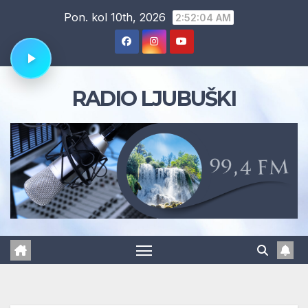
Skip
Pon. kol 10th, 2026
2:52:05 AM
to
content
RADIO LJUBUŠKI