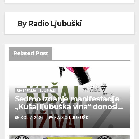
By
Radio Ljubuški
Related Post
BIH I REGIJA
LJUBUŠKI
Sedmo izdanje manifestacije
„Kušaj ljubuška vina“ donosi
vrhunska vina, gastronomiju i
KOL 7, 2026
RADIO LJUBUŠKI
glazbu