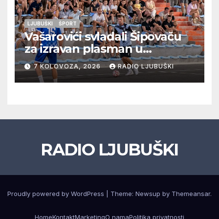
LJUBUŠKI
ŠPORT
Vašarovići svladali Šipovaču
za izravan plasman u
četvrtfinale, Grab izborio
7 KOLOVOZA, 2026
RADIO LJUBUŠKI
prolazak dalje, Klobuk ispao,
večeras počinje četvrtfinale
juniora
RADIO LJUBUŠKI
Proudly powered by WordPress
|
Theme: Newsup by
Themeansar
.
Home
Kontakt
Marketing
O nama
Politika privatnosti