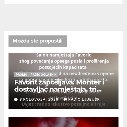
Možda ste propustili
PROMO
RADIO OGLASNIK
Favorit zapošljava: Monter i
dostavljač namještaja, tri
izvršitelja
8 KOLOVOZA, 2026
RADIO LJUBUŠKI