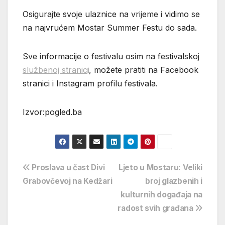
Osigurajte svoje ulaznice na vrijeme i vidimo se
na najvrućem Mostar Summer Festu do sada.
Sve informacije o festivalu osim na festivalskoj
službenoj stranic
i, možete pratiti na Facebook
stranici i Instagram profilu festivala.
Izvor:pogled.ba
Navigacija
Proslava u čast Divi
Ljeto u Mostaru: Veliki
Grabovčevoj na Kedžari
broj glazbenih i
objava
kulturnih događaja na
radost svih građana