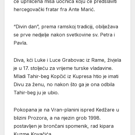
će upriličena misa uočnica koju će predslaviti
hercegovački fratar fra Ante Marić.
“Divin dan”, prema ramskoj tradiciji, obilježava
se prve nedjelje nakon svetkovine sv. Petra i
Pavla.
Diva, kći Luke i Luce Grabovac iz Rame, živjela
je u 17. stoljeću za vrijeme turske vladavine.
Mladi Tahir-beg Kopčić iz Kupresa htio je imati
Divu za ženu, no nakon što ga je ona odbila
Tahir-beg ju je ubio.
Pokopana je na Vran-planini ispred Kedžare u
blizini Prozora, a na njezin grob 1998.
postavljen je brončani spomenik, rad kipara
Kuzme Kovačića.