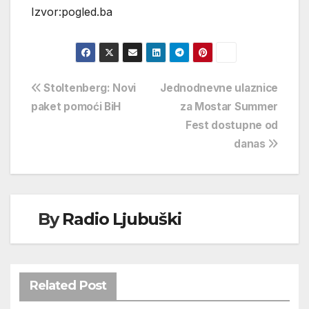
Izvor:pogled.ba
Navigacija
Stoltenberg: Novi
Jednodnevne ulaznice
paket pomoći BiH
za Mostar Summer
objava
Fest dostupne od
danas
By
Radio Ljubuški
Related Post