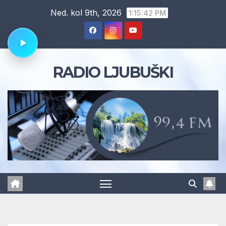
Skip
Ned. kol 9th, 2026
1:15:43 PM
to
content
RADIO LJUBUŠKI