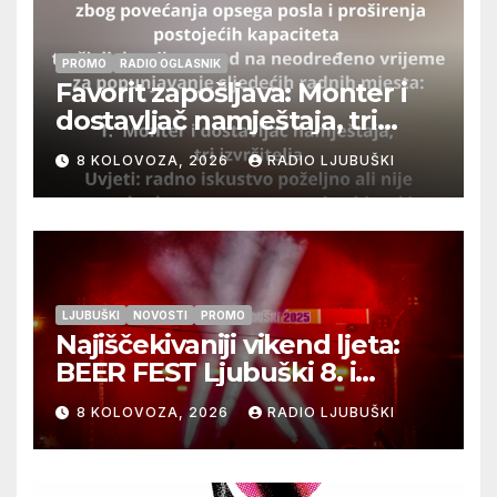
PROMO
RADIO OGLASNIK
Favorit zapošljava: Monter i
dostavljač namještaja, tri
izvršitelja
8 KOLOVOZA, 2026
RADIO LJUBUŠKI
LJUBUŠKI
NOVOSTI
PROMO
Najiščekivaniji vikend ljeta:
BEER FEST Ljubuški 8. i
9.kolovoza
8 KOLOVOZA, 2026
RADIO LJUBUŠKI