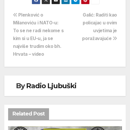
Navigacija
Plenković o
Galić: Raditi kao
Milanoviću i NATO-u:
policajac u ovim
objava
To se ne radi nekome s
uvjetima je
kim si u EU-u, ja se
poražavajuće
najviše trudim oko bh.
Hrvata – video
By
Radio Ljubuški
Related Post