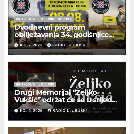
BIH I REGIJA
LJUBUŠKI
NOVOSTI
Dvodnevni program
obilježavanja 34. godišnjice
pogibije generala Blaža
KOL 7, 2026
RADIO LJUBUŠKI
Kraljevića i osmorice
pripadnika HOS-a
BIH I REGIJA
LJUBUŠKI
Drugi Memorijal “Željko
Vukšić” održat će se u srijedu
12. kolovoza u Otoku
KOL 6, 2026
RADIO LJUBUŠKI