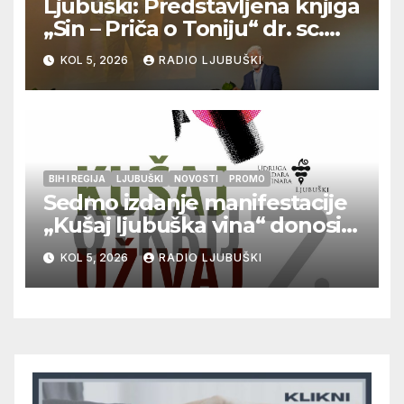
Ljubuški: Predstavljena knjiga
„Sin – Priča o Toniju“ dr. sc.
Zdenka Hercega
KOL 5, 2026
RADIO LJUBUŠKI
BIH I REGIJA
LJUBUŠKI
NOVOSTI
PROMO
Sedmo izdanje manifestacije
„Kušaj ljubuška vina“ donosi
vrhunska vina, gastronomiju i
KOL 5, 2026
RADIO LJUBUŠKI
glazbu