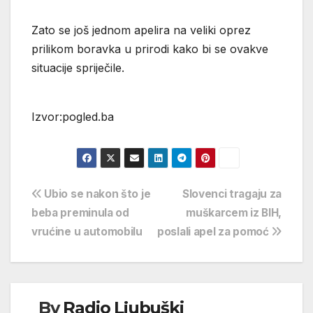
Zato se još jednom apelira na veliki oprez
prilikom boravka u prirodi kako bi se ovakve
situacije spriječile.
Izvor:pogled.ba
Navigacija
Ubio se nakon što je
Slovenci tragaju za
beba preminula od
muškarcem iz BIH,
objava
vrućine u automobilu
poslali apel za pomoć
By
Radio Ljubuški