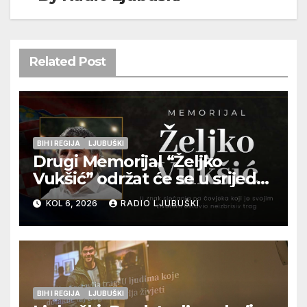
Related Post
BIH I REGIJA
LJUBUŠKI
Drugi Memorijal “Željko
Vukšić” održat će se u srijedu
12. kolovoza u Otoku
KOL 6, 2026
RADIO LJUBUŠKI
BIH I REGIJA
LJUBUŠKI