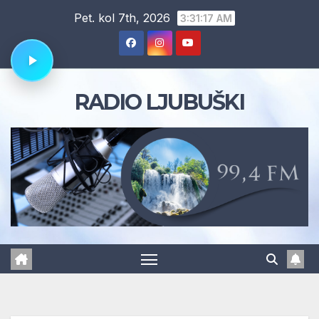
Skip
Pet. kol 7th, 2026
3:31:18 AM
to
content
RADIO LJUBUŠKI