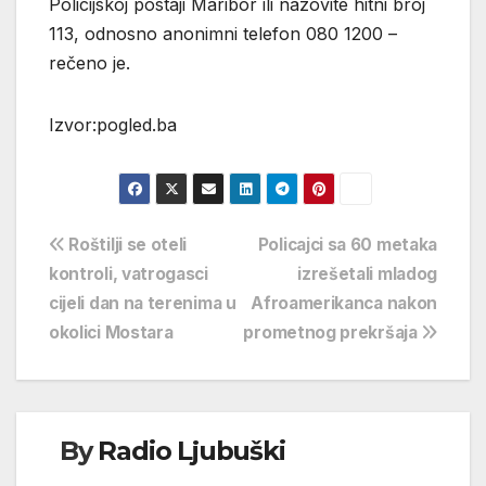
Policijskoj postaji Maribor ili nazovite hitni broj
113, odnosno anonimni telefon 080 1200 –
rečeno je.
Izvor:pogled.ba
Navigacija
Roštilji se oteli
Policajci sa 60 metaka
kontroli, vatrogasci
izrešetali mladog
objava
cijeli dan na terenima u
Afroamerikanca nakon
okolici Mostara
prometnog prekršaja
By
Radio Ljubuški