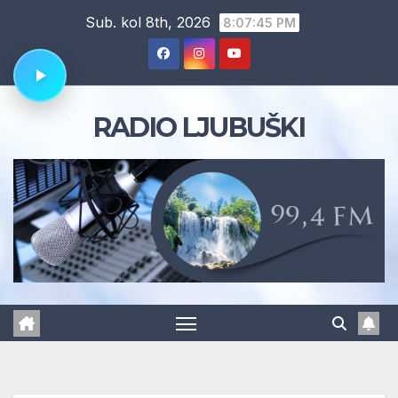
Skip
Sub. kol 8th, 2026
8:07:46 PM
to
content
RADIO LJUBUŠKI