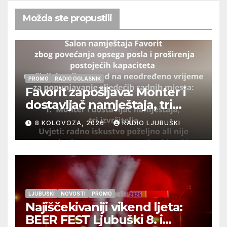
Možda ste propustili
PROMO
RADIO OGLASNIK
Favorit zapošljava: Monter i
dostavljač namještaja, tri
izvršitelja
8 KOLOVOZA, 2026
RADIO LJUBUŠKI
LJUBUŠKI
NOVOSTI
PROMO
Najiščekivaniji vikend ljeta:
BEER FEST Ljubuški 8. i