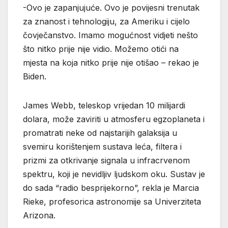
-Ovo je zapanjujuće. Ovo je povijesni trenutak
za znanost i tehnologiju, za Ameriku i cijelo
čovječanstvo. Imamo mogućnost vidjeti nešto
što nitko prije nije vidio. Možemo otići na
mjesta na koja nitko prije nije otišao – rekao je
Biden.
James Webb, teleskop vrijedan 10 milijardi
dolara, može zaviriti u atmosferu egzoplaneta i
promatrati neke od najstarijih galaksija u
svemiru korištenjem sustava leća, filtera i
prizmi za otkrivanje signala u infracrvenom
spektru, koji je nevidljiv ljudskom oku. Sustav je
do sada “radio besprijekorno”, rekla je Marcia
Rieke, profesorica astronomije sa Univerziteta
Arizona.