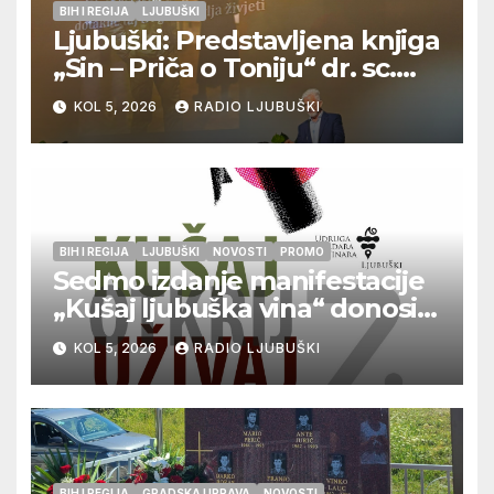
BIH I REGIJA
LJUBUŠKI
Ljubuški: Predstavljena knjiga
„Sin – Priča o Toniju“ dr. sc.
Zdenka Hercega
KOL 5, 2026
RADIO LJUBUŠKI
BIH I REGIJA
LJUBUŠKI
NOVOSTI
PROMO
Sedmo izdanje manifestacije
„Kušaj ljubuška vina“ donosi
vrhunska vina, gastronomiju i
KOL 5, 2026
RADIO LJUBUŠKI
glazbu
BIH I REGIJA
GRADSKA UPRAVA
NOVOSTI