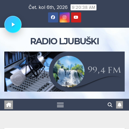
Skip
Čet. kol 6th, 2026
9:20:39 AM
to
content
RADIO LJUBUŠKI