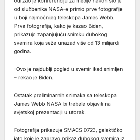
održao je konferenciju za medije nakon što je
od službenika NASA-e primio prve fotografije
u boji najmoćnijeg teleskopa James Webb.
Prva fotografija, kako je kazao Biden,
prikazuje zapanjujuću snimku dubokog
svemira koja seže unazad više od 13 milijardi
godina.
-Ovo je najdublji pogled u svemir ikad snimljen
– rekao je Biden.
Ostatak preliminarnih snimaka sa teleskopa
James Webb NASA bi trebala objaviti na
svjetskoj prezentaciji u utorak.
Fotografija prikazuje SMACS 0723, galaktičko
jato koje je zapravo prikaz dubokog svemira iz