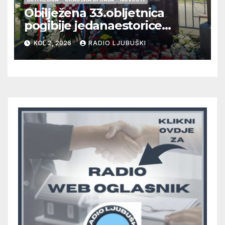
Obilježena 33.obljetnica
pogibije jedanaestorice
ljubuških branitelja
KOL 2, 2026
RADIO LJUBUŠKI