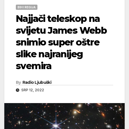
BIH I REGIJA
Najjači teleskop na
svijetu James Webb
snimio super oštre
slike najranijeg
svemira
By
Radio Ljubuški
SRP 12, 2022