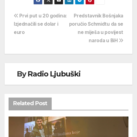
Navigacija
Prvi put u 20 godina:
Predstavnik Bošnjaka
Izjednačili se dolar i
poručio Schmidtu da se
objava
euro
ne miješa u povijest
naroda u BiH
By
Radio Ljubuški
Related Post