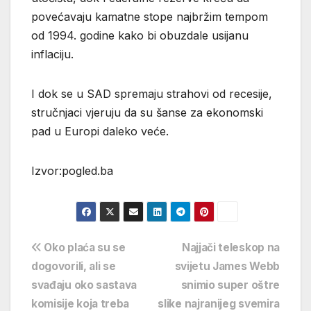
povećavaju kamatne stope najbržim tempom
od 1994. godine kako bi obuzdale usijanu
inflaciju.
I dok se u SAD spremaju strahovi od recesije,
stručnjaci vjeruju da su šanse za ekonomski
pad u Europi daleko veće.
Izvor:pogled.ba
Navigacija
Oko plaća su se
Najjači teleskop na
dogovorili, ali se
svijetu James Webb
objava
svađaju oko sastava
snimio super oštre
komisije koja treba
slike najranijeg svemira