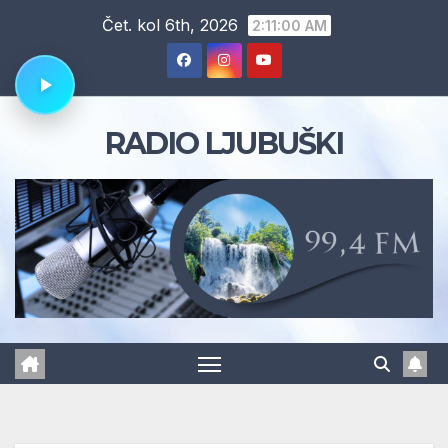
Skip
Čet. kol 6th, 2026
2:11:01 AM
to
content
RADIO LJUBUŠKI