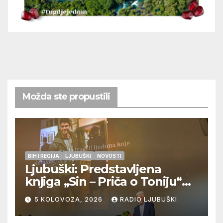
Možda ste propustili
BIH I REGIJA
LJUBUŠKI
NOVOSTI
Ljubuški: Predstavljena
knjiga „Sin – Priča o Toniju“
dr. sc. Zdenka Hercega
5 KOLOVOZA, 2026
RADIO LJUBUŠKI