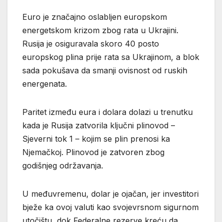
Euro je značajno oslabljen europskom
energetskom krizom zbog rata u Ukrajini.
Rusija je osiguravala skoro 40 posto
europskog plina prije rata sa Ukrajinom, a blok
sada pokušava da smanji ovisnost od ruskih
energenata.
Paritet između eura i dolara dolazi u trenutku
kada je Rusija zatvorila ključni plinovod –
Sjeverni tok 1 – kojim se plin prenosi ka
Njemačkoj. Plinovod je zatvoren zbog
godišnjeg održavanja.
U međuvremenu, dolar je ojačan, jer investitori
bježe ka ovoj valuti kao svojevrsnom sigurnom
utočištu, dok Federalne rezerve kreću da