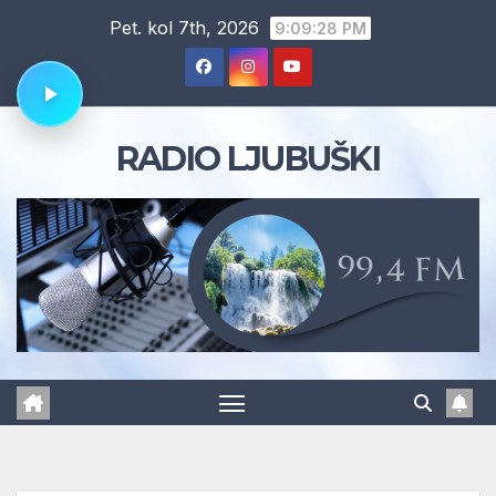
Skip
Pet. kol 7th, 2026
9:09:29 PM
to
content
RADIO LJUBUŠKI