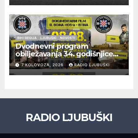
BIH I REGIJA
LJUBUŠKI
NOVOSTI
Dvodnevni program
obilježavanja 34. godišnjice
pogibije generala Blaža
7 KOLOVOZA, 2026
RADIO LJUBUŠKI
Kraljevića i osmorice
pripadnika HOS-a
RADIO LJUBUŠKI