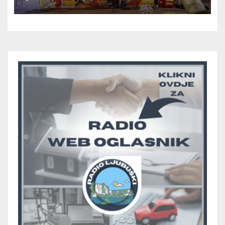
odlučiti o prvom mjestu u
skupini “A”, seniori Teskere
upisali treću pobjedu, Radišići
“otpali”, a Humac se
pobjedom protiv Crvenog
Grma “vratio u igru”