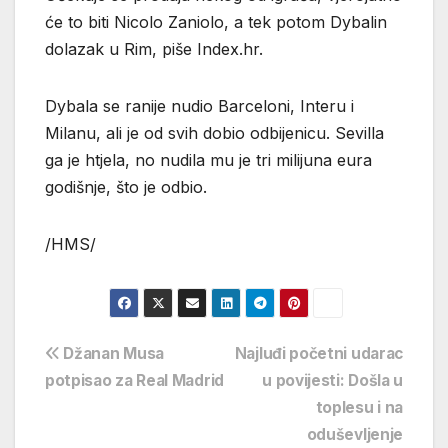
će to biti Nicolo Zaniolo, a tek potom Dybalin
dolazak u Rim, piše Index.hr.
Dybala se ranije nudio Barceloni, Interu i
Milanu, ali je od svih dobio odbijenicu. Sevilla
ga je htjela, no nudila mu je tri milijuna eura
godišnje, što je odbio.
/HMS/
Navigacija
Džanan Musa
Najluđi početni udarac
potpisao za Real Madrid
u povijesti: Došla u
objava
toplesu i na
oduševljenje