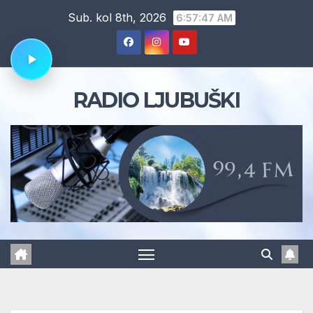
Skip
Sub. kol 8th, 2026
6:57:48 AM
to
content
RADIO LJUBUŠKI