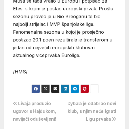
Musa se tada vratio u Europu i potpisao za
Efes, s kojim je postao europski prvak. Prošlu
sezonu proveo je u Rio Breoganu te bio
najbolji strijelac i MVP španjolske lige.
Fenomenalna sezona u kojoj je prosječno
postizao 20.1 poen rezultirala je transferom u
jedan od najvećih europskih klubova i
aktualnog viceprvaka Eurolige.
/HMS/
Navigacija
Livaja produžio
Dybala je odabrao novi
ugovor s Hajdukom,
klub, s njim neće igrati
objava
navijači oduševljeni!
Ligu prvaka