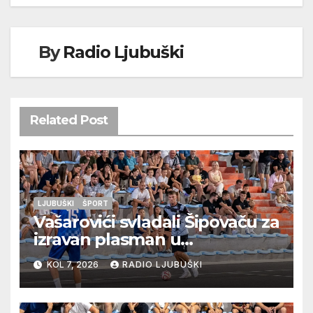
By
Radio Ljubuški
Related Post
LJUBUŠKI
ŠPORT
Vašarovići svladali Šipovaču za
izravan plasman u
četvrtfinale, Grab izborio
KOL 7, 2026
RADIO LJUBUŠKI
prolazak dalje, Klobuk ispao,
večeras počinje četvrtfinale
juniora