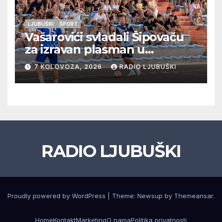
LJUBUŠKI
ŠPORT
Vašarovići svladali Šipovaču
za izravan plasman u
četvrtfinale, Grab izborio
7 KOLOVOZA, 2026
RADIO LJUBUŠKI
prolazak dalje, Klobuk ispao,
večeras počinje četvrtfinale
juniora
RADIO LJUBUŠKI
Proudly powered by WordPress
|
Theme: Newsup by
Themeansar
.
Home
Kontakt
Marketing
O nama
Politika privatnosti