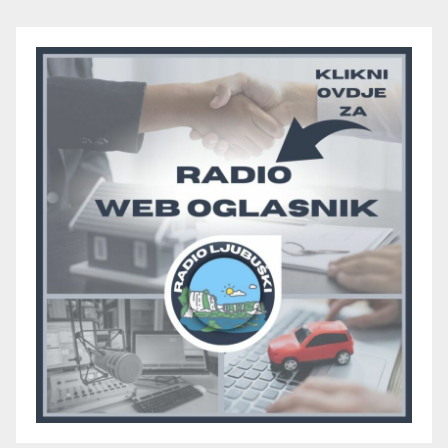
“otpali”, a Humac se
pobjedom protiv Crvenog
Grma “vratio u igru”