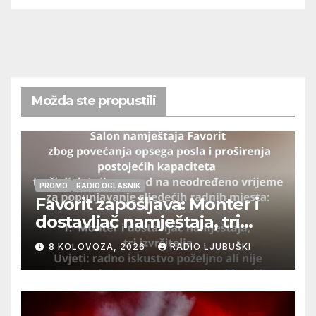
Možda ste propustili
PROMO
RADIO OGLASNIK
Favorit zapošljava: Monter i
dostavljač namještaja, tri
izvršitelja
8 KOLOVOZA, 2026
RADIO LJUBUŠKI