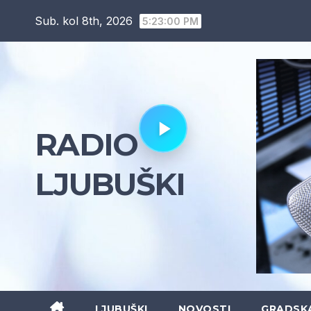
Skip
Sub. kol 8th, 2026
5:23:01 PM
to
content
RADIO
LJUBUŠKI
LJUBUŠKI
NOVOSTI
GRADSK