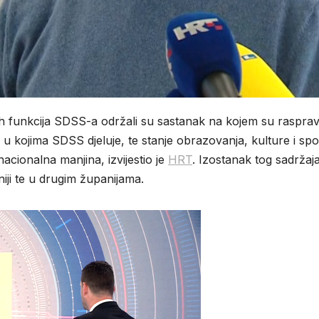
nih funkcija SDSS-a održali su sastanak na kojem su raspravi
 u kojima SDSS djeluje, te stanje obrazovanja, kulture i spo
acionalna manjina, izvijestio je
HRT
. Izostanak tog sadržaj
niji te u drugim županijama.