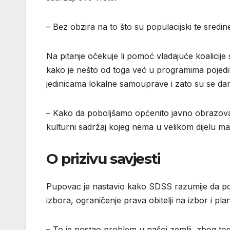
– Bez obzira na to što su populacijski te sredin
Na pitanje očekuje li pomoć vladajuće koalicije
kako je nešto od toga već u programima pojedinih
jedinicama lokalne samouprave i zato su se dana
– Kako da poboljšamo općenito javno obrazovanj
kulturni sadržaj kojeg nema u velikom dijelu ma
O prizivu savjesti
Pupovac je nastavio kako SDSS razumije da p
izbora, ograničenje prava obitelji na izbor i plan
– To je postao problem u našoj zemlji, zbog to