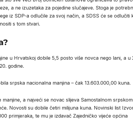
aveze, a ne izuzetaka za pojedine slučajeve. Stoga je potreb
lege iz SDP-a odlučile za svoj način, a SDSS će se odlučiti
nositi s tom stvari.
a?
ine u Hrvatskoj dobile 5,5 posto više novca nego lani, a u 
20. godine.
 dobila srpska nacionalna manjina – čak 13.603.000,00 kuna.
ne manjine, a najveći se novac slijeva Samostalnom srpskom
će. Novosti su dobile četiri milijuna kuna. Novinski list Izvo
000 primjeraka, te mu je izdavač Zajedničko vijeće općina