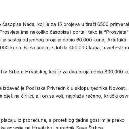
časopisa Nada, koji je za 15 brojeva u tiraži 6500 primjera
osvjeta ima nekoliko časopisa i portal: tako je “Prosvjeta”
 je sastoji od jednog broja je dobio 60.000 kuna, Artefakti 
0.000 kuna. Bijela pčela je dobila 450.000 kuna, a web-stran
rhiv Srba u Hrvatskoj, koji je za dva broja dobio 800.000 k
izdavač je Podlistka Privrednik u sklopu tjednika Novosti, 
cijeli na ćirilici, a i on se voli, najblaže rečeno, kritički osv
e plaćaju iz proračuna, a proteklog tjedna gost im je preko
pske agresije na Hrvatsku i suradnik Save Štrbca.