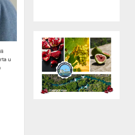
li
rta u
a