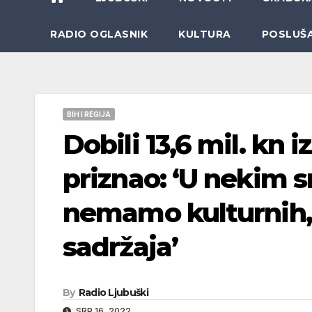
RADIO OGLASNIK
KULTURA
POSLUŠ
BIH I REGIJA
Dobili 13,6 mil. kn 
priznao: ‘U nekim 
nemamo kulturnih, 
sadržaja’
By
Radio Ljubuški
SRP 16, 2022