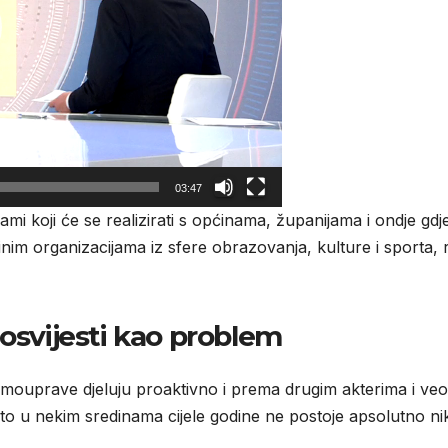
03:47
mi koji će se realizirati s općinama, županijama i ondje gdje
nim organizacijama iz sfere obrazovanja, kulture i sporta,
 osvijesti kao problem
samouprave djeluju proaktivno i prema drugim akterima i ve
što u nekim sredinama cijele godine ne postoje apsolutno ni