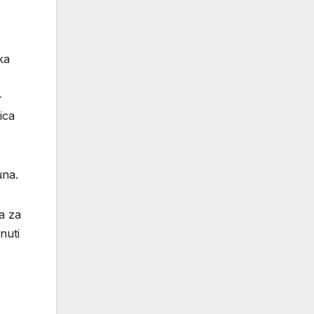
ka
–
ica
una.
a za
rnuti