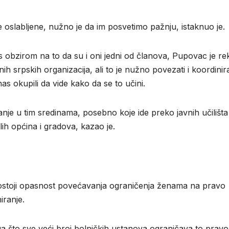
e oslabljene, nužno je da im posvetimo pažnju, istaknuo je.
 s obzirom na to da su i oni jedni od članova, Pupovac je r
 srpskih organizacija, ali to je nužno povezati i koordinira
s okupili da vide kako da se to učini.
e u tim sredinama, posebno koje ide preko javnih učilišta
lih općina i gradova, kazao je.
ostoji opasnost povećavanja ograničenja ženama na pravo
iranje.
ga što sve veći broj bolničkih ustanova ograničava to pravo