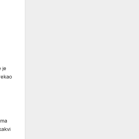
 je
 rekao
oma
kakvi