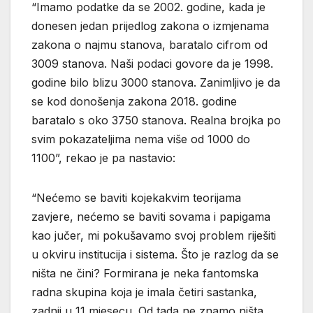
“Imamo podatke da se 2002. godine, kada je
donesen jedan prijedlog zakona o izmjenama
zakona o najmu stanova, baratalo cifrom od
3009 stanova. Naši podaci govore da je 1998.
godine bilo blizu 3000 stanova. Zanimljivo je da
se kod donošenja zakona 2018. godine
baratalo s oko 3750 stanova. Realna brojka po
svim pokazateljima nema više od 1000 do
1100”, rekao je pa nastavio:
“Nećemo se baviti kojekakvim teorijama
zavjere, nećemo se baviti sovama i papigama
kao jučer, mi pokušavamo svoj problem riješiti
u okviru institucija i sistema. Što je razlog da se
ništa ne čini? Formirana je neka fantomska
radna skupina koja je imala četiri sastanka,
zadnji u 11 mjesecu. Od tada ne znamo ništa.