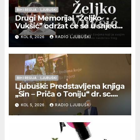
BIH I REGIJA
LJUBUŠKI
Drugi Memorijal “Željko
Vukšić” održat će se u srijedu
12. kolovoza u Otoku
KOL 6, 2026
RADIO LJUBUŠKI
BIH I REGIJA
LJUBUŠKI
Ljubuški: Predstavljena knjiga
„Sin – Priča o Toniju“ dr. sc.
Zdenka Hercega
KOL 5, 2026
RADIO LJUBUŠKI