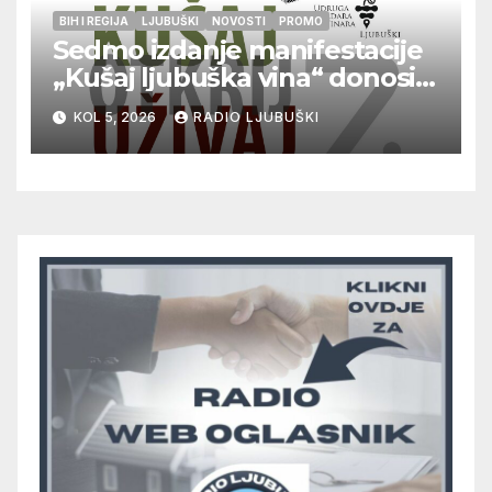
BIH I REGIJA
LJUBUŠKI
NOVOSTI
PROMO
Sedmo izdanje manifestacije
„Kušaj ljubuška vina“ donosi
vrhunska vina, gastronomiju i
KOL 5, 2026
RADIO LJUBUŠKI
glazbu