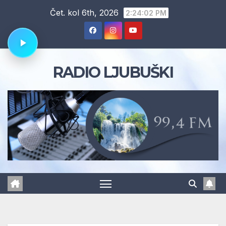
Skip
Čet. kol 6th, 2026
2:24:03 PM
to
content
RADIO LJUBUŠKI