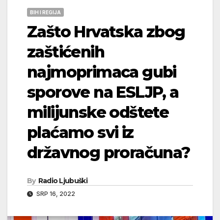
BIH I REGIJA
Zašto Hrvatska zbog
zaštićenih
najmoprimaca gubi
sporove na ESLJP, a
milijunske odštete
plaćamo svi iz
državnog proračuna?
By
Radio Ljubuški
SRP 16, 2022