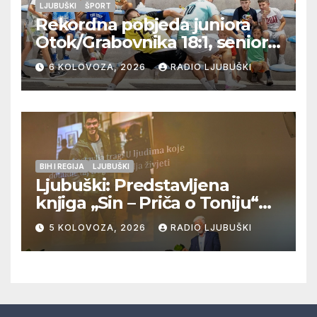
LJUBUŠKI
ŠPORT
Rekordna pobjeda juniora
Otok/Grabovnika 18:1, seniori
Pregrađa u četvrtfinalu,
6 KOLOVOZA, 2026
RADIO LJUBUŠKI
Veljaci i Cerno/Crnopod u
doigravanju, Grljevići završili
natjecanje
BIH I REGIJA
LJUBUŠKI
Ljubuški: Predstavljena
knjiga „Sin – Priča o Toniju“
dr. sc. Zdenka Hercega
5 KOLOVOZA, 2026
RADIO LJUBUŠKI