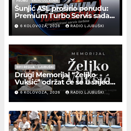
PROMO
RADIO OGLASNIK
Šunjić ASL proširio ponudu:
Premium Turbo Servis sada
na jednoj adresi u Ljubuškom
6 KOLOVOZA, 2026
RADIO LJUBUŠKI
BIH I REGIJA
LJUBUŠKI
Drugi Memorijal “Željko
Vukšić” održat će se u srijedu
12. kolovoza u Otoku
6 KOLOVOZA, 2026
RADIO LJUBUŠKI