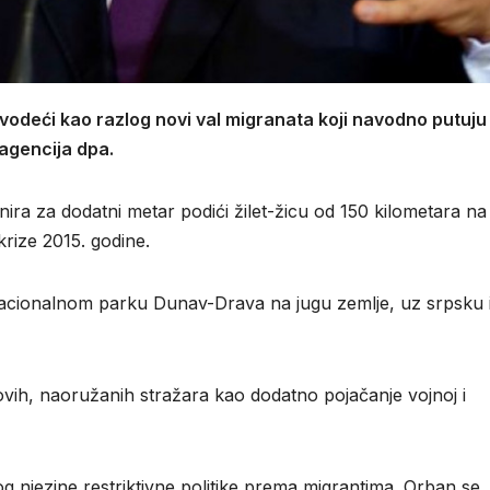
vodeći kao razlog novi val migranata koji navodno putuju
agencija dpa.
ra za dodatni metar podići žilet-žicu od 150 kilometara na
krize 2015. godine.
 nacionalnom parku Dunav-Drava na jugu zemlje, uz srpsku 
vih, naoružanih stražara kao dodatno pojačanje vojnoj i
 njezine restriktivne politike prema migrantima. Orban se