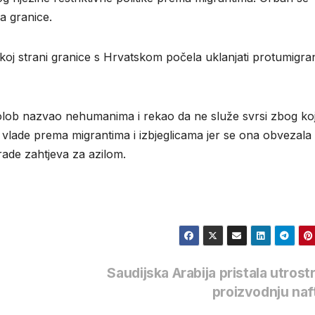
a granice.
skoj strani granice s Hrvatskom počela uklanjati protumigra
olob nazvao nehumanima i rekao da ne služe svrsi zbog ko
e vlade prema migrantima i izbjeglicama jer se ona obvezala
rade zahtjeva za azilom.
Saudijska Arabija pristala utrostr
proizvodnju na