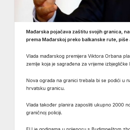
Mađarska pojačava zaštitu svojih granica, na
prema Mađarskoj preko balkanske rute, piše 
Vlada mađarskog premijera Viktora Orbana plani
zemlje koja je sagrađena za vrijeme izbjegličke 
Nova ograda na granici trebala bi se podići u
hrvatsku granicu.
Vlada također planira zaposliti ukupno 2000 no
graničnoj policiji.
EU je godinama u prijeporu s Budimpeštom zbog