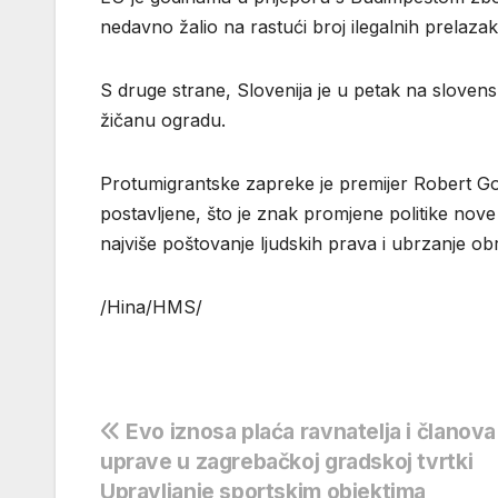
nedavno žalio na rastući broj ilegalnih prelazak
S druge strane, Slovenija je u petak na sloven
žičanu ogradu.
Protumigrantske zapreke je premijer Robert G
postavljene, što je znak promjene politike nov
najviše poštovanje ljudskih prava i ubrzanje ob
/Hina/HMS/
Navigacija
Evo iznosa plaća ravnatelja i članova
uprave u zagrebačkoj gradskoj tvrtki
objava
Upravljanje sportskim objektima