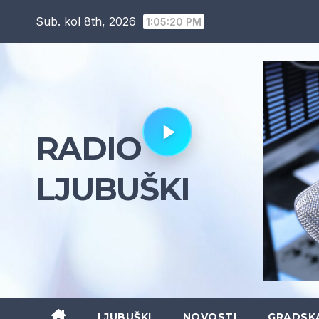
Skip
Sub. kol 8th, 2026
1:05:21 PM
to
content
RADIO
LJUBUŠKI
LJUBUŠKI
NOVOSTI
GRADSK