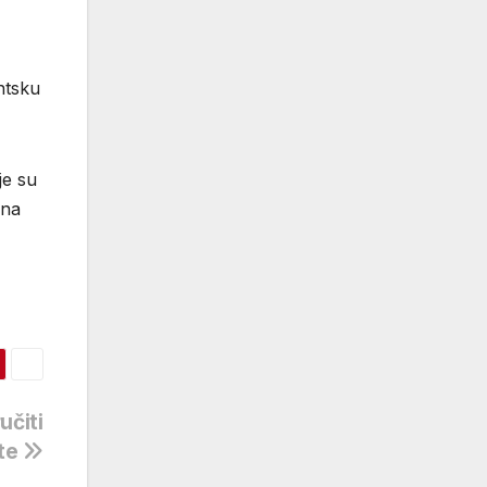
ntsku
je su
 na
učiti
fte