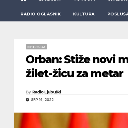
RADIO OGLASNIK
KULTURA
POSLUŠ
BIH I REGIJA
Orban: Stiže novi m
žilet-žicu za metar
By
Radio Ljubuški
SRP 16, 2022